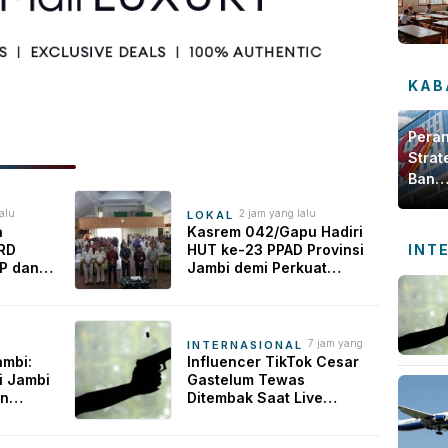
KAB
Pera
Strat
Bank
Jamb
alu
2 jam yang lalu
LOKAL
dala
a
Kasrem 042/Gapu Hadiri
Meng
INT
PRD
HUT ke-23 PPAD Provinsi
Ekon
P dan
Jambi demi Perkuat
Daer
an
Sinergi Dukung Program
intas
Pemerintah
7 jam yang
INTERNASIONAL
lalu
ambi:
Influencer TikTok Cesar
i Jambi
Gastelum Tewas
an
Ditembak Saat Live
i dari
Streaming di Meksiko,
Polisi Selidiki Motif