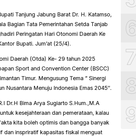
ati Tanjung Jabung Barat Dr. H. Katamso,
ala Bagian Tata Pemerintahan Setda Tanjab
hadiri Peringatan Hari Otonomi Daerah Ke
Kantor Bupati. Jum’at (25/4).
nomi Daerah (Otda) Ke- 29 tahun 2025
ikpapan Sport and Convention Center (BSCC)
alimantan Timur. Mengusung Tema ” Sinergi
n Nusantara Menuju Indonesia Emas 2045″.
R.I Dr.H Bima Arya Sugiarto S.Hum.,M.A
untuk kesejahteraan dan pemerataan, kalau
n fakta kita boleh optimis dan bangga banyak
 dan inspriratif kapasitas fiskal menguat