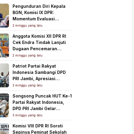
Pengunduran Diri Kepala
BGN, Komisi IX DPR:
Momentum Evaluasi
Menyeluruh Program MBG
2 minggu yang lalu
Anggota Komisi XII DPR RI
Cek Endra Tindak Lanjuti
Dugaan Pencemaran
Lingkungan PT Samudera
2 minggu yang lalu
Mahkota Mas
Patriot Partai Rakyat
Indonesia Sambangi DPD
PRI Jambi, Apresiasi
Kesiapan dan Dukung Asta
3 minggu yang lalu
Cita Presiden
Songsong Puncak HUT Ke-1
Partai Rakyat Indonesia,
DPD PRI Jambi Gelar
Perkenalan Pengurus dan
3 minggu yang lalu
Pererat Soliditas
Komisi VIII DPR RI Soroti
Sepinya Peminat Sekolah