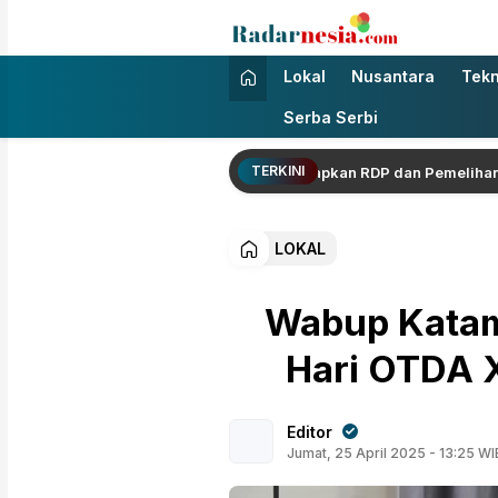
Radarnesia
Enak Dibaca
Lokal
Nusantara
Tekn
Serba Serbi
TERKINI
arga Berbuah Hasil, DPRD Jambi Siapkan RDP dan Pemeliharaan Jal
LOKAL
Wabup Katam
Hari OTDA X
Editor
Jumat, 25 April 2025 - 13:25 WI