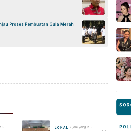
injau Proses Pembuatan Gula Merah
ok
sApp
are
.
SOR
POL
alu
2 jam yang lalu
LOKAL