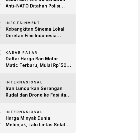
Anti-NATO Ditahan Polisi
Turki Jelang KTT di Ankara
6
INFOTAINMENT
Kebangkitan Sinema Lokal:
Deretan Film Indonesia
Terbaru 2026 yang Banjir
7
Bintang dan Dobrak Pasar
KABAR PASAR
Global
Daftar Harga Ban Motor
Matic Terbaru, Mulai Rp150
Ribuan!
8
INTERNASIONAL
Iran Luncurkan Serangan
Rudal dan Drone ke Fasilitas
AS di Teluk, Ancam Tutup
9
Selat Hormuz
INTERNASIONAL
Harga Minyak Dunia
Melonjak, Lalu Lintas Selat
Hormuz Anjlok 83% Imbas
Konflik AS-Iran