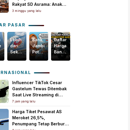
Rakyat SD Asrama: Anak
Masih Butuh Dekat Orang
3 minggu yang lalu
Tua
AR PASAR
n
Lebih
Bank
Daftar
Harga
egis
dari
Jambi
Harga
Emas
Sekadar
Potensial
Ban
Dunia
i
Bisnis,
Garap
Motor
Tertekan,
m
Yuk
Pembiayaan
Matic
Tapi
akselerasi
Intip
KUR
Terbaru,
Masih
ERNASIONAL
omi
Bagaimana
PMI,
Mulai
Bertahan
ah
Bank
Mesin
Rp150
di
Influencer TikTok Cesar
Jambi
Baru
Ribuan!
Atas
Gastelum Tewas Ditembak
Menebar
Pertumbuhan
US$
Saat Live Streaming di
Kebaikan
Ekonomi
4.000
Meksiko, Polisi Selidiki
7 jam yang lalu
untuk
Daerah
per
Motif Pembunuhan
Harga Tiket Pesawat AS
Masyarakat!
Ons
Meroket 26,5%,
Troi
Penumpang Tetap Berburu
Tiket