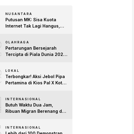
NUSANTARA
Putusan MK: Sisa Kuota
Internet Tak Lagi Hangus,
Operator Wajib Sediakan
2
Layanan Tetap Aktif!
OLAHRAGA
Pertarungan Bersejarah
Tercipta di Piala Dunia 2026:
Empat Penguasa Ranking
3
FIFA Saling Jegal
LOKAL
Terbongkar! Aksi Jebol Pipa
Pertamina di Kios Pal X Kota
Jambi Digerebek
4
INTERNASIONAL
Butuh Waktu Dua Jam,
Ribuan Migran Berenang dari
Maroko ke Spanyol
5
INTERNASIONAL
Lebih dari 100 Demonstran