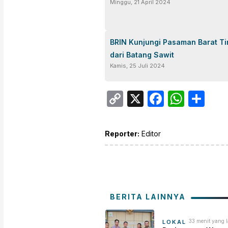
Minggu, 21 April 2024
BRIN Kunjungi Pasaman Barat T
dari Batang Sawit
Kamis, 25 Juli 2024
Copy
X
Facebo
What
Sh
Link
Reporter:
Editor
BERITA LAINNYA
33 menit yang l
LOKAL