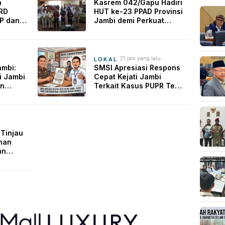
a
Kasrem 042/Gapu Hadiri
PRD
HUT ke-23 PPAD Provinsi
P dan
Jambi demi Perkuat
an
Sinergi Dukung Program
intas
Pemerintah
21 jam yang lalu
LOKAL
ambi:
SMSI Apresiasi Respons
i Jambi
Cepat Kejati Jambi
an
Terkait Kasus PUPR Tebo
i dari
Senilai Rp2,1 Miliar
 Tinjau
nan
an
nan
City