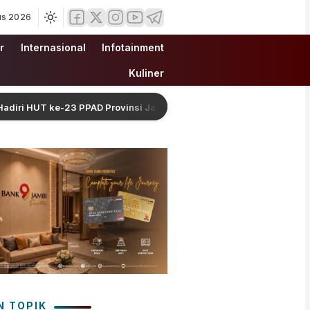
us 2026
r
Internasional
Infotainment
Kuliner
T ke-23 PPAD Provinsi Jambi demi Perkuat Sinergi Dukung Program
N TOPIK