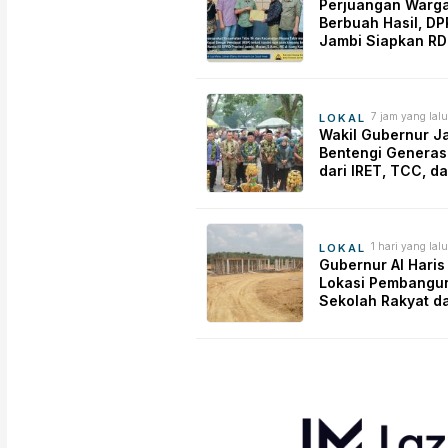
Perjuangan Warg
Berbuah Hasil, D
Jambi Siapkan RD
Pemeliharaan Jal
Simpang Betung–P
7 jam yang lalu
LOKAL
Wakil Gubernur J
Bentengi Generas
dari IRET, TCC, d
Perundungan Mula
Sekolah
1 hari yang lalu
LOKAL
Gubernur Al Haris
Lokasi Pembangu
Sekolah Rakyat d
Lokasi Pembangu
BTN Bungo Green 