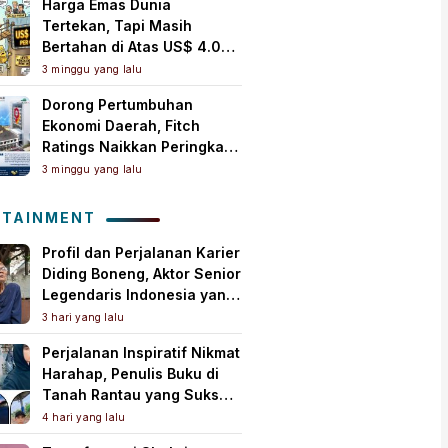
Harga Emas Dunia
Tertekan, Tapi Masih
Bertahan di Atas US$ 4.000
per Ons Troi
3 minggu yang lalu
Dorong Pertumbuhan
Ekonomi Daerah, Fitch
Ratings Naikkan Peringkat
Bank Jambi Jadi ‘A+(idn)’
3 minggu yang lalu
dengan Outlook Stabil
OTAINMENT
Profil dan Perjalanan Karier
Diding Boneng, Aktor Senior
Legendaris Indonesia yang
Meninggal Dunia
3 hari yang lalu
Perjalanan Inspiratif Nikmat
Harahap, Penulis Buku di
Tanah Rantau yang Sukses
Lewat Karya Best Seller
4 hari yang lalu