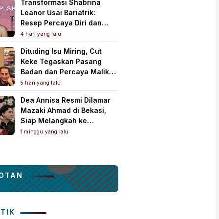
Transformasi Shabrina
Leanor Usai Bariatrik:
Resep Percaya Diri dan
Rahasia Body Shaping
4 hari yang lalu
Tampil Standout
Dituding Isu Miring, Cut
Keke Tegaskan Pasang
Badan dan Percaya Malik
Bawazier
5 hari yang lalu
Dea Annisa Resmi Dilamar
Mazaki Ahmad di Bekasi,
Siap Melangkah ke
Pelaminan
1 minggu yang lalu
OTAN
ITIK