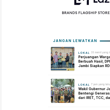
JANGAN LEWATKAN
33 menit yang l
LOKAL
Perjuangan Warg
Berbuah Hasil, D
Jambi Siapkan RD
Pemeliharaan Jal
Simpang Betung–P
7 jam yang lalu
LOKAL
Wakil Gubernur J
Bentengi Generas
dari IRET, TCC, d
Perundungan Mula
Sekolah