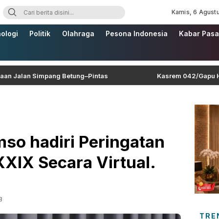
Kamis, 6 Agust
ologi
Politik
Olahraga
Pesona Indonesia
Kabar Pasa
an Simpang Betung–Pintas
Kasrem 042/Gapu Hadiri HU
so hadiri Peringatan
XIX Secara Virtual.
B
TRE