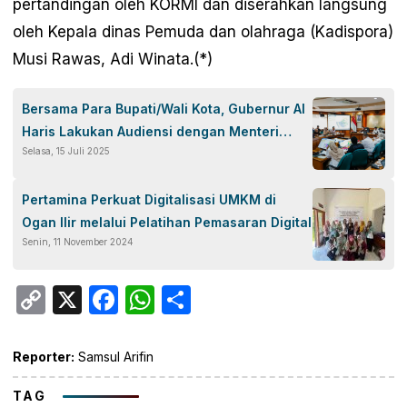
pertandingan oleh KORMI dan diserahkan langsung
oleh Kepala dinas Pemuda dan olahraga (Kadispora)
Musi Rawas, Adi Winata.(*)
Bersama Para Bupati/Wali Kota, Gubernur Al
Haris Lakukan Audiensi dengan Menteri
Selasa, 15 Juli 2025
Kehutanan
Pertamina Perkuat Digitalisasi UMKM di
Ogan Ilir melalui Pelatihan Pemasaran Digital
Senin, 11 November 2024
Copy
X
Facebook
WhatsApp
Share
Link
Reporter:
Samsul Arifin
TAG