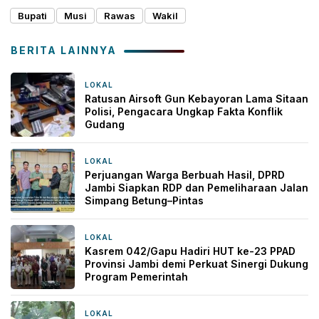
Bupati
Musi
Rawas
Wakil
BERITA LAINNYA
LOKAL
10 jam yang lalu
Ratusan Airsoft Gun Kebayoran Lama Sitaan
Polisi, Pengacara Ungkap Fakta Konflik
Gudang
LOKAL
14 jam yang lalu
Perjuangan Warga Berbuah Hasil, DPRD
Jambi Siapkan RDP dan Pemeliharaan Jalan
Simpang Betung–Pintas
LOKAL
16 jam yang lalu
Kasrem 042/Gapu Hadiri HUT ke-23 PPAD
Provinsi Jambi demi Perkuat Sinergi Dukung
Program Pemerintah
LOKAL
20 jam yang lalu