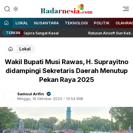
Enak Dibaca
Radarnesia
LOKAL
NUSANTARA
TEKNOLOGI
POLITIK
OLAHRA
TERKINI
Lesti Kejora Sangat Kesal
Ratusan Airsoft Gun Kebayoran La
Lokal
Wakil Bupati Musi Rawas, H. Suprayitno
didampingi Sekretaris Daerah Menutup
Pekan Raya 2025
Samsul Arifin
Minggu, 19 Oktober 2025 - 13:54 WIB