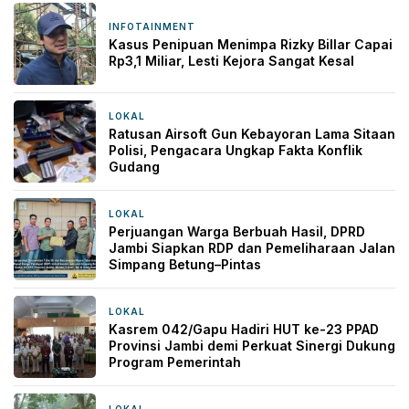
INFOTAINMENT
9 jam yang lalu
Kasus Penipuan Menimpa Rizky Billar Capai
Rp3,1 Miliar, Lesti Kejora Sangat Kesal
LOKAL
10 jam yang lalu
Ratusan Airsoft Gun Kebayoran Lama Sitaan
Polisi, Pengacara Ungkap Fakta Konflik
Gudang
LOKAL
14 jam yang lalu
Perjuangan Warga Berbuah Hasil, DPRD
Jambi Siapkan RDP dan Pemeliharaan Jalan
Simpang Betung–Pintas
LOKAL
16 jam yang lalu
Kasrem 042/Gapu Hadiri HUT ke-23 PPAD
Provinsi Jambi demi Perkuat Sinergi Dukung
Program Pemerintah