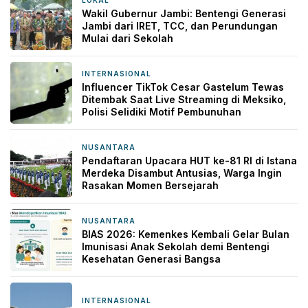
LOKAL
20 jam yang lalu
Wakil Gubernur Jambi: Bentengi Generasi
Jambi dari IRET, TCC, dan Perundungan
Mulai dari Sekolah
INTERNASIONAL
21 jam yang lalu
Influencer TikTok Cesar Gastelum Tewas
Ditembak Saat Live Streaming di Meksiko,
Polisi Selidiki Motif Pembunuhan
NUSANTARA
21 jam yang lalu
Pendaftaran Upacara HUT ke-81 RI di Istana
Merdeka Disambut Antusias, Warga Ingin
Rasakan Momen Bersejarah
NUSANTARA
21 jam yang lalu
BIAS 2026: Kemenkes Kembali Gelar Bulan
Imunisasi Anak Sekolah demi Bentengi
Kesehatan Generasi Bangsa
INTERNASIONAL
22 jam yang lalu