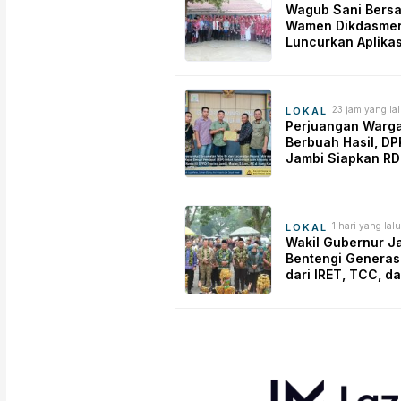
Wagub Sani Bers
Wamen Dikdasmen
Luncurkan Aplikas
Bungo Pintar, Dor
Transformasi Digi
Pendidikan di Jam
23 jam yang la
LOKAL
Perjuangan Warg
Berbuah Hasil, D
Jambi Siapkan RD
Pemeliharaan Jal
Simpang Betung–P
1 hari yang lalu
LOKAL
Wakil Gubernur J
Bentengi Generas
dari IRET, TCC, d
Perundungan Mula
Sekolah