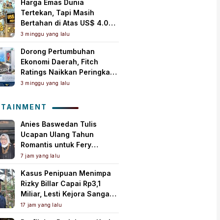
Harga Emas Dunia
Tertekan, Tapi Masih
Bertahan di Atas US$ 4.000
per Ons Troi
3 minggu yang lalu
Dorong Pertumbuhan
Ekonomi Daerah, Fitch
Ratings Naikkan Peringkat
Bank Jambi Jadi ‘A+(idn)’
3 minggu yang lalu
dengan Outlook Stabil
OTAINMENT
Anies Baswedan Tulis
Ucapan Ulang Tahun
Romantis untuk Fery
Farhati, Ungkap Syukur
7 jam yang lalu
Perjalanan Panjang
Kasus Penipuan Menimpa
Bersama
Rizky Billar Capai Rp3,1
Miliar, Lesti Kejora Sangat
Kesal
17 jam yang lalu