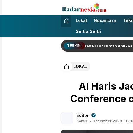
Radarnesia
Enak Dibaca
Lokal
Nusantara
Tekn
Serba Serbi
TERKINI
agub Sani Bersama Wamen Dikdasmen RI Luncurkan Aplikasi Bungo Pin
LOKAL
Al Haris Ja
Conference of
Editor
Kamis, 7 Desember 2023 - 17:1