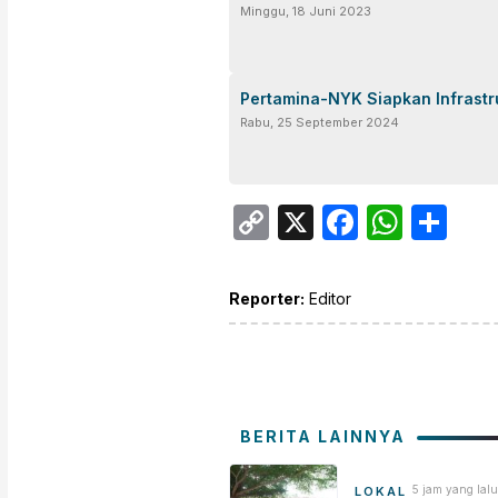
Minggu, 18 Juni 2023
Pertamina-NYK Siapkan Infrastr
Rabu, 25 September 2024
Copy
X
Facebo
What
Sh
Link
Reporter:
Editor
BERITA LAINNYA
5 jam yang lalu
LOKAL