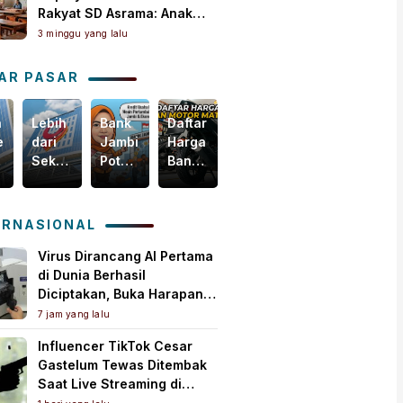
Rakyat SD Asrama: Anak
Masih Butuh Dekat Orang
3 minggu yang lalu
Tua
AR PASAR
n
Lebih
Bank
Daftar
Harga
egis
dari
Jambi
Harga
Emas
Sekadar
Potensial
Ban
Dunia
i
Bisnis,
Garap
Motor
Tertekan,
m
Yuk
Pembiayaan
Matic
Tapi
akselerasi
Intip
KUR
Terbaru,
Masih
ERNASIONAL
omi
Bagaimana
PMI,
Mulai
Bertahan
ah
Bank
Mesin
Rp150
di
Virus Dirancang AI Pertama
Jambi
Baru
Ribuan!
Atas
di Dunia Berhasil
Menebar
Pertumbuhan
US$
Diciptakan, Buka Harapan
Kebaikan
Ekonomi
4.000
Pengobatan Baru Sekaligus
7 jam yang lalu
untuk
Daerah
per
Picu Kekhawatiran
Influencer TikTok Cesar
Masyarakat!
Ons
Gastelum Tewas Ditembak
Troi
Saat Live Streaming di
Meksiko, Polisi Selidiki