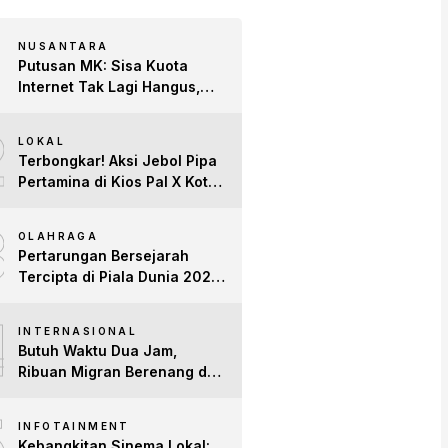
NUSANTARA
Putusan MK: Sisa Kuota
Internet Tak Lagi Hangus,
Operator Wajib Sediakan
2
Layanan Tetap Aktif!
LOKAL
Terbongkar! Aksi Jebol Pipa
Pertamina di Kios Pal X Kota
Jambi Digerebek
3
OLAHRAGA
Pertarungan Bersejarah
Tercipta di Piala Dunia 2026:
Empat Penguasa Ranking
4
FIFA Saling Jegal
INTERNASIONAL
Butuh Waktu Dua Jam,
Ribuan Migran Berenang dari
Maroko ke Spanyol
5
INFOTAINMENT
Kebangkitan Sinema Lokal: