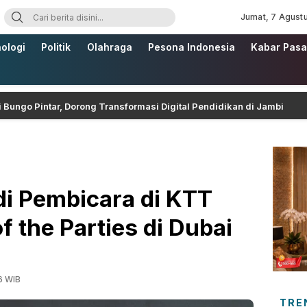
Jumat, 7 Agust
ologi
Politik
Olahraga
Pesona Indonesia
Kabar Pasa
tar, Dorong Transformasi Digital Pendidikan di Jambi
di Pembicara di KTT
 the Parties di Dubai
6 WIB
TRE