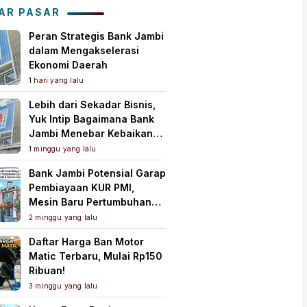
Tanah Air
AR PASAR
Peran Strategis Bank Jambi
dalam Mengakselerasi
Ekonomi Daerah
1 hari yang lalu
Lebih dari Sekadar Bisnis,
Yuk Intip Bagaimana Bank
Jambi Menebar Kebaikan
untuk Masyarakat!
1 minggu yang lalu
Bank Jambi Potensial Garap
Pembiayaan KUR PMI,
Mesin Baru Pertumbuhan
Ekonomi Daerah
2 minggu yang lalu
Daftar Harga Ban Motor
Matic Terbaru, Mulai Rp150
Ribuan!
3 minggu yang lalu