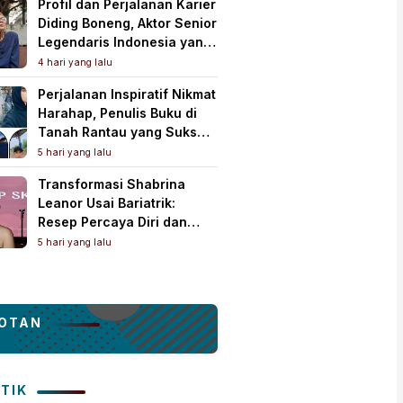
Profil dan Perjalanan Karier
Diding Boneng, Aktor Senior
Legendaris Indonesia yang
Meninggal Dunia
4 hari yang lalu
Perjalanan Inspiratif Nikmat
Harahap, Penulis Buku di
Tanah Rantau yang Sukses
Lewat Karya Best Seller
5 hari yang lalu
Transformasi Shabrina
Leanor Usai Bariatrik:
Resep Percaya Diri dan
Rahasia Body Shaping
5 hari yang lalu
Tampil Standout
OTAN
ITIK