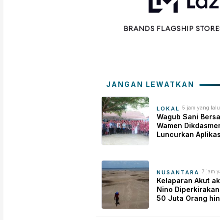
JANGAN LEWATKAN
5 jam yang lalu
LOKAL
Wagub Sani Bers
Wamen Dikdasmen
Luncurkan Aplikas
Bungo Pintar, Dor
Transformasi Digi
Pendidikan di Jam
7 jam y
NUSANTARA
Kelaparan Akut aki
Nino Diperkiraka
50 Juta Orang hi
Akhir Tahun Depa