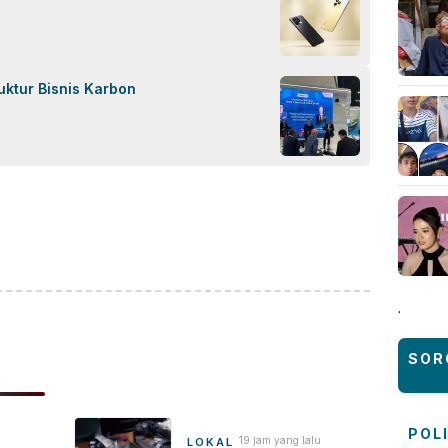
uktur Bisnis Karbon
ok
sApp
are
.
SOR
POL
19 jam yang lalu
LOKAL