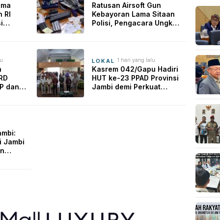
ama
Ratusan Airsoft Gun
 RI
Kebayoran Lama Sitaan
i
Polisi, Pengacara Ungkap
ong
Fakta Konflik Gudang
tal
bi
lu
1 hari yang lalu
LOKAL
a
Kasrem 042/Gapu Hadiri
PRD
HUT ke-23 PPAD Provinsi
P dan
Jambi demi Perkuat
an
Sinergi Dukung Program
intas
Pemerintah
ambi:
i Jambi
an
i dari