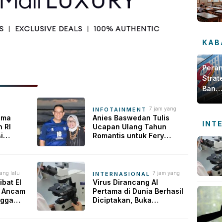
KAB
Pera
Strat
Bank
Jamb
dala
7 jam yang
INFOTAINMENT
lalu
ama
Anies Baswedan Tulis
Meng
INT
 RI
Ucapan Ulang Tahun
Ekon
i
Romantis untuk Fery
Daer
ong
Farhati, Ungkap Syukur
tal
Perjalanan Panjang
bi
Bersama
ang lalu
7 jam yang
INTERNASIONAL
lalu
bat El
Virus Dirancang AI
n Ancam
Pertama di Dunia Berhasil
ngga
Diciptakan, Buka
n
Harapan Pengobatan
Baru Sekaligus Picu