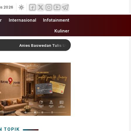
us 2026
r
Internasional
Infotainment
Kuliner
Anies Baswedan Tulis Ucapan Ulang Tahun Romantis untuk Fery Fa
N TOPIK