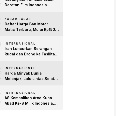
Deretan Film Indonesia
Terbaru 2026 yang Banjir
6
Bintang dan Dobrak Pasar
KABAR PASAR
Global
Daftar Harga Ban Motor
Matic Terbaru, Mulai Rp150
Ribuan!
7
INTERNASIONAL
Iran Luncurkan Serangan
Rudal dan Drone ke Fasilitas
AS di Teluk, Ancam Tutup
8
Selat Hormuz
INTERNASIONAL
Harga Minyak Dunia
Melonjak, Lalu Lintas Selat
Hormuz Anjlok 83% Imbas
9
Konflik AS-Iran
INTERNASIONAL
AS Kembalikan Arca Kuno
Abad Ke-8 Milik Indonesia,
Patung Buddha
Avalokiteshvara Tiba di