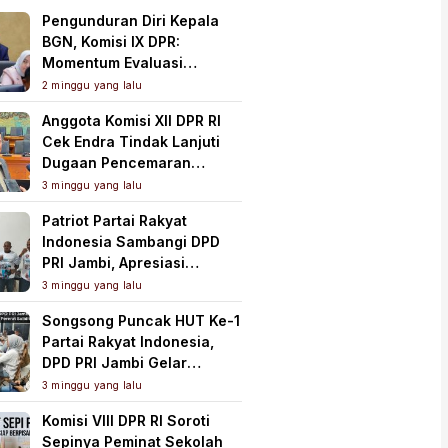
Pengunduran Diri Kepala
BGN, Komisi IX DPR:
Momentum Evaluasi
Menyeluruh Program MBG
2 minggu yang lalu
Anggota Komisi XII DPR RI
Cek Endra Tindak Lanjuti
Dugaan Pencemaran
Lingkungan PT Samudera
3 minggu yang lalu
Mahkota Mas
Patriot Partai Rakyat
Indonesia Sambangi DPD
PRI Jambi, Apresiasi
Kesiapan dan Dukung Asta
3 minggu yang lalu
Cita Presiden
Songsong Puncak HUT Ke-1
Partai Rakyat Indonesia,
DPD PRI Jambi Gelar
Perkenalan Pengurus dan
3 minggu yang lalu
Pererat Soliditas
Komisi VIII DPR RI Soroti
Sepinya Peminat Sekolah