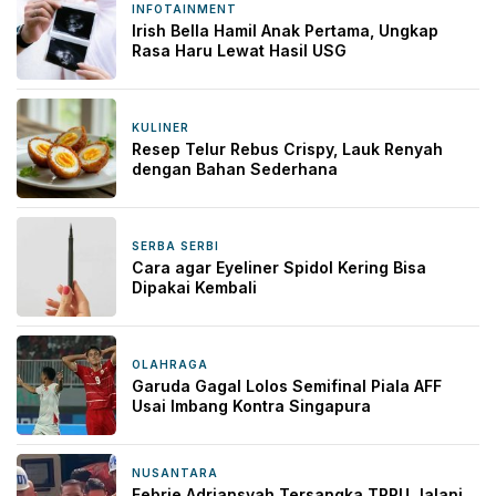
INFOTAINMENT
2 hari yang lalu
Irish Bella Hamil Anak Pertama, Ungkap
Rasa Haru Lewat Hasil USG
KULINER
2 hari yang lalu
Resep Telur Rebus Crispy, Lauk Renyah
dengan Bahan Sederhana
SERBA SERBI
2 hari yang lalu
Cara agar Eyeliner Spidol Kering Bisa
Dipakai Kembali
OLAHRAGA
2 hari yang lalu
Garuda Gagal Lolos Semifinal Piala AFF
Usai Imbang Kontra Singapura
NUSANTARA
2 hari yang lalu
Febrie Adriansyah Tersangka TPPU Jalani