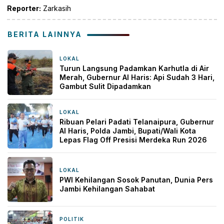
Reporter:
Zarkasih
BERITA LAINNYA
LOKAL
18 jam yang lalu
Turun Langsung Padamkan Karhutla di Air
Merah, Gubernur Al Haris: Api Sudah 3 Hari,
Gambut Sulit Dipadamkan
LOKAL
18 jam yang lalu
Ribuan Pelari Padati Telanaipura, Gubernur
Al Haris, Polda Jambi, Bupati/Wali Kota
Lepas Flag Off Presisi Merdeka Run 2026
LOKAL
21 jam yang lalu
PWI Kehilangan Sosok Panutan, Dunia Pers
Jambi Kehilangan Sahabat
POLITIK
2 hari yang lalu