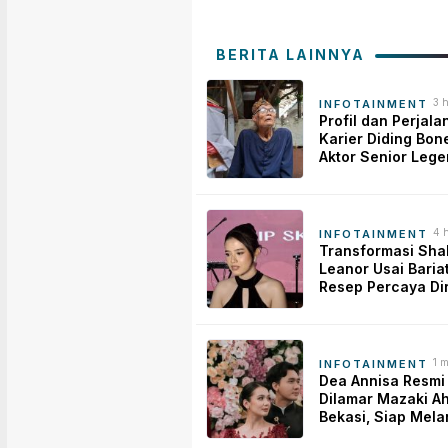
BERITA LAINNYA
3 
INFOTAINMENT
lal
Profil dan Perjala
Karier Diding Bon
Aktor Senior Lege
Indonesia yang
Meninggal Dunia
4 
INFOTAINMENT
lal
Transformasi Sha
Leanor Usai Bariat
Resep Percaya Dir
Rahasia Body Sha
Tampil Standout
1 
INFOTAINMENT
ya
Dea Annisa Resmi
Dilamar Mazaki A
Bekasi, Siap Mel
ke Pelaminan