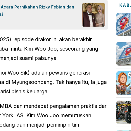
KAB
 Acara Pernikahan Rizky Febian dan
si
025), episode drakor ini akan berakhir
tiba minta Kim Woo Joo, seseorang yang
 menjadi suami palsunya.
oi Woo Sik) adalah pewaris generasi
ma di Myungsoondang. Tak hanya itu, ia juga
risi bisnis keluarga.
ar MBA dan mendapat pengalaman praktis dari
w York, AS, Kim Woo Joo memutuskan
dang dan menjadi pemimpin tim