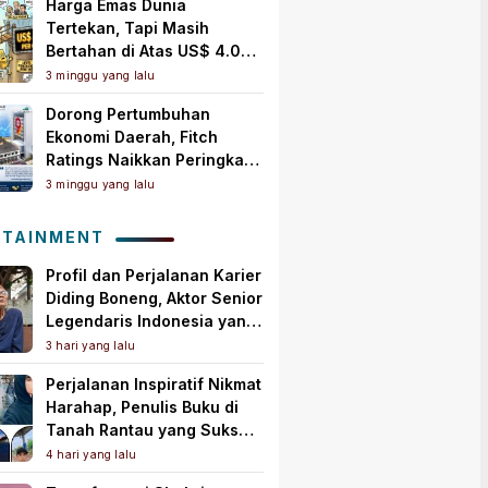
Harga Emas Dunia
Tertekan, Tapi Masih
Bertahan di Atas US$ 4.000
per Ons Troi
3 minggu yang lalu
Dorong Pertumbuhan
Ekonomi Daerah, Fitch
Ratings Naikkan Peringkat
Bank Jambi Jadi ‘A+(idn)’
3 minggu yang lalu
dengan Outlook Stabil
OTAINMENT
Profil dan Perjalanan Karier
Diding Boneng, Aktor Senior
Legendaris Indonesia yang
Meninggal Dunia
3 hari yang lalu
Perjalanan Inspiratif Nikmat
Harahap, Penulis Buku di
Tanah Rantau yang Sukses
Lewat Karya Best Seller
4 hari yang lalu