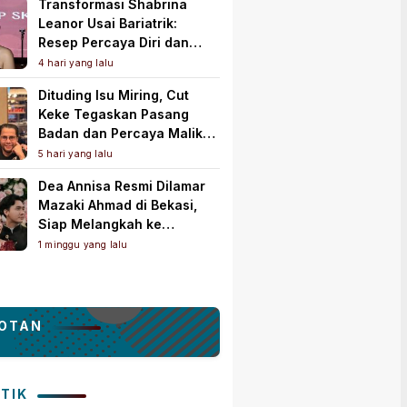
Transformasi Shabrina
Leanor Usai Bariatrik:
Resep Percaya Diri dan
Rahasia Body Shaping
4 hari yang lalu
Tampil Standout
Dituding Isu Miring, Cut
Keke Tegaskan Pasang
Badan dan Percaya Malik
Bawazier
5 hari yang lalu
Dea Annisa Resmi Dilamar
Mazaki Ahmad di Bekasi,
Siap Melangkah ke
Pelaminan
1 minggu yang lalu
OTAN
ITIK