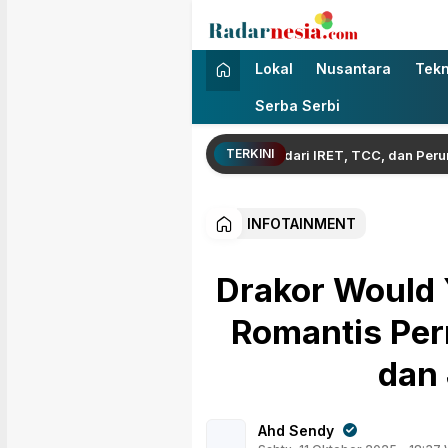
Radarnesia
Enak Dibaca
Lokal
Nusantara
Tekn
Serba Serbi
TERKINI
nur Jambi: Bentengi Generasi Jambi dari IRET, TCC, dan Perundunga
INFOTAINMENT
Drakor Would
Romantis Per
dan
Ahd Sendy