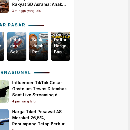
Rakyat SD Asrama: Anak
Masih Butuh Dekat Orang
3 minggu yang lalu
Tua
AR PASAR
n
Lebih
Bank
Daftar
Harga
egis
dari
Jambi
Harga
Emas
Sekadar
Potensial
Ban
Dunia
i
Bisnis,
Garap
Motor
Tertekan,
m
Yuk
Pembiayaan
Matic
Tapi
akselerasi
Intip
KUR
Terbaru,
Masih
ERNASIONAL
omi
Bagaimana
PMI,
Mulai
Bertahan
ah
Bank
Mesin
Rp150
di
Influencer TikTok Cesar
Jambi
Baru
Ribuan!
Atas
Gastelum Tewas Ditembak
Menebar
Pertumbuhan
US$
Saat Live Streaming di
Kebaikan
Ekonomi
4.000
Meksiko, Polisi Selidiki
4 jam yang lalu
untuk
Daerah
per
Motif Pembunuhan
Harga Tiket Pesawat AS
Masyarakat!
Ons
Meroket 26,5%,
Troi
Penumpang Tetap Berburu
Tiket