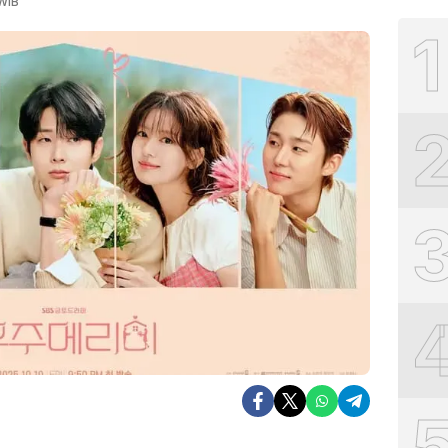
 WIB
1