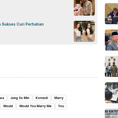
a Sukses Curi Perhatian
ok
sApp
are
rea
Jung So Min
Komedi
Marry
Would
Would You Marry Me
You