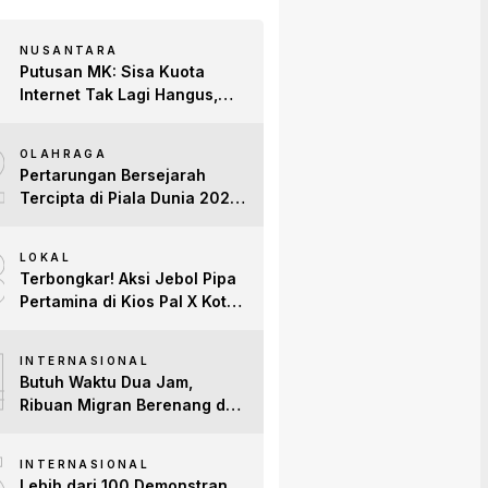
NUSANTARA
Putusan MK: Sisa Kuota
Internet Tak Lagi Hangus,
Operator Wajib Sediakan
2
Layanan Tetap Aktif!
OLAHRAGA
Pertarungan Bersejarah
Tercipta di Piala Dunia 2026:
Empat Penguasa Ranking
3
FIFA Saling Jegal
LOKAL
Terbongkar! Aksi Jebol Pipa
Pertamina di Kios Pal X Kota
Jambi Digerebek
4
INTERNASIONAL
Butuh Waktu Dua Jam,
Ribuan Migran Berenang dari
Maroko ke Spanyol
5
INTERNASIONAL
Lebih dari 100 Demonstran