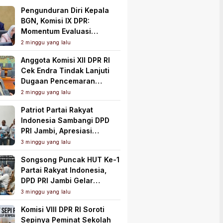
Pengunduran Diri Kepala
BGN, Komisi IX DPR:
Momentum Evaluasi
Menyeluruh Program MBG
2 minggu yang lalu
Anggota Komisi XII DPR RI
Cek Endra Tindak Lanjuti
Dugaan Pencemaran
Lingkungan PT Samudera
2 minggu yang lalu
Mahkota Mas
Patriot Partai Rakyat
Indonesia Sambangi DPD
PRI Jambi, Apresiasi
Kesiapan dan Dukung Asta
3 minggu yang lalu
Cita Presiden
Songsong Puncak HUT Ke-1
Partai Rakyat Indonesia,
DPD PRI Jambi Gelar
Perkenalan Pengurus dan
3 minggu yang lalu
Pererat Soliditas
Komisi VIII DPR RI Soroti
Sepinya Peminat Sekolah