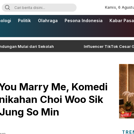
Kamis, 6 Agust
ologi
Politik
Olahraga
Pesona Indonesia
Kabar Pasa
n Mulai dari Sekolah
Influencer TikTok Cesar Gastelu
 You Marry Me, Komedi
nikahan Choi Woo Sik
 Jung So Min
TRE