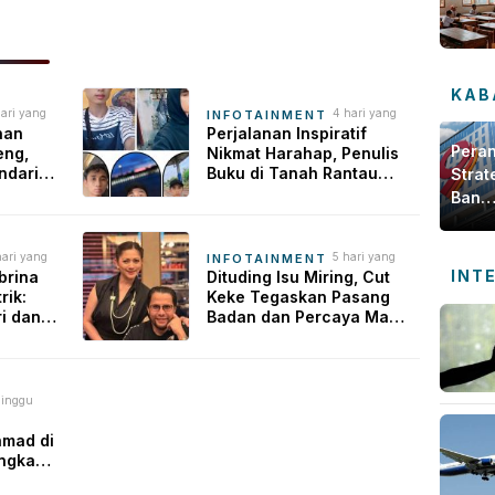
KAB
hari yang
4 hari yang
INFOTAINMENT
u
lalu
nan
Perjalanan Inspiratif
Pera
eng,
Nikmat Harahap, Penulis
ndaris
Buku di Tanah Rantau
Strat
yang Sukses Lewat
Bank
Karya Best Seller
Jamb
dala
hari yang
5 hari yang
INFOTAINMENT
Meng
INT
u
lalu
brina
Dituding Isu Miring, Cut
Ekon
rik:
Keke Tegaskan Pasang
Daer
i dan
Badan dan Percaya Malik
ping
Bawazier
minggu
ng lalu
hmad di
angkah