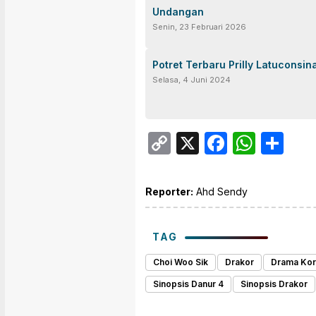
Undangan
Senin, 23 Februari 2026
Potret Terbaru Prilly Latuconsin
Selasa, 4 Juni 2024
Copy
X
Facebo
What
Sh
Link
Reporter:
Ahd Sendy
TAG
Choi Woo Sik
Drakor
Drama Ko
Sinopsis Danur 4
Sinopsis Drakor