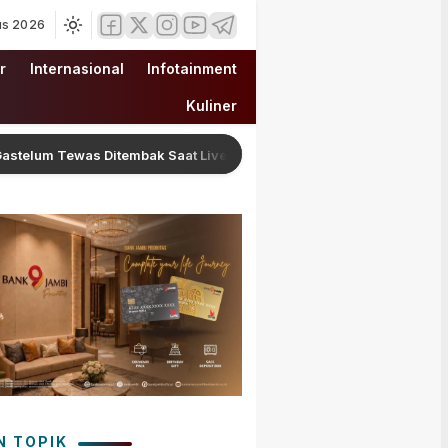
us 2026
r
Internasional
Infotainment
Kuliner
m Tewas Ditembak Saat Live Streaming di Meksiko, Polisi Selidiki M
N TOPIK