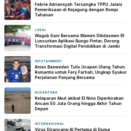
Febrie Adriansyah Tersangka TPPU Jalani
Pemeriksaan di Kejagung dengan Rompi
Tahanan
LOKAL
14 jam yang lalu
Wagub Sani Bersama Wamen Dikdasmen RI
Luncurkan Aplikasi Bungo Pintar, Dorong
Transformasi Digital Pendidikan di Jambi
INFOTAINMENT
16 jam yang lalu
Anies Baswedan Tulis Ucapan Ulang Tahun
Romantis untuk Fery Farhati, Ungkap Syukur
Perjalanan Panjang Bersama
NUSANTARA
16 jam yang lalu
Kelaparan Akut akibat El Nino Diperkirakan
Ancam 50 Juta Orang hingga Akhir Tahun
Depan
INTERNASIONAL
16 jam yang lalu
Virus Dirancang AI Pertama di Dunia