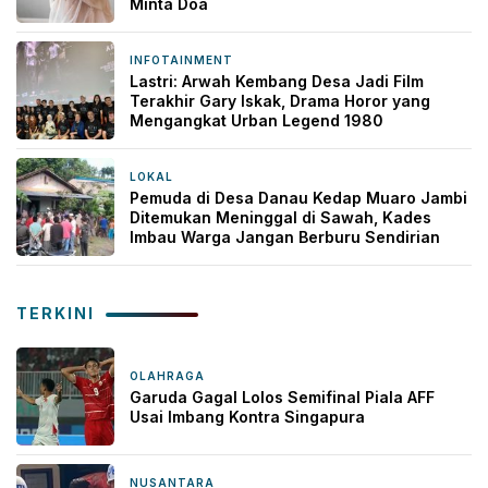
Minta Doa
INFOTAINMENT
4 minggu yang lalu
Lastri: Arwah Kembang Desa Jadi Film
Terakhir Gary Iskak, Drama Horor yang
Mengangkat Urban Legend 1980
LOKAL
2 bulan yang lalu
Pemuda di Desa Danau Kedap Muaro Jambi
Ditemukan Meninggal di Sawah, Kades
Imbau Warga Jangan Berburu Sendirian
TERKINI
OLAHRAGA
18 menit yang lalu
Garuda Gagal Lolos Semifinal Piala AFF
Usai Imbang Kontra Singapura
NUSANTARA
6 jam yang lalu