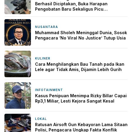
Berhasil Diciptakan, Buka Harapan
Pengobatan Baru Sekaligus Picu
Kekhawatiran
NUSANTARA
17 jam yang lalu
Muhammad Sholeh Meninggal Dunia, Sosok
Pengacara ‘No Viral No Justice’ Tutup Usia
KULINER
17 jam yang lalu
Cara Menghilangkan Bau Tanah pada Ikan
Lele agar Tidak Amis, Dijamin Lebih Gurih
INFOTAINMENT
1 hari yang lalu
Kasus Penipuan Menimpa Rizky Billar Capai
Rp3,1 Miliar, Lesti Kejora Sangat Kesal
LOKAL
1 hari yang lalu
Ratusan Airsoft Gun Kebayoran Lama Sitaan
Polisi, Pengacara Ungkap Fakta Konflik