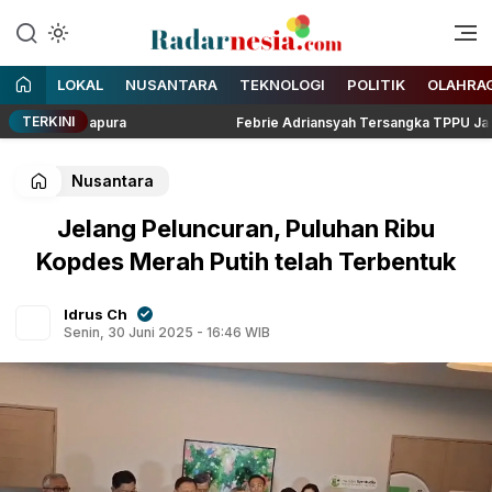
Enak Dibaca
Radarnesia
LOKAL
NUSANTARA
TEKNOLOGI
POLITIK
OLAHRA
TERKINI
a Singapura
Febrie Adriansyah Tersangka TPPU Jalani Pem
Nusantara
Jelang Peluncuran, Puluhan Ribu
Kopdes Merah Putih telah Terbentuk
Idrus Ch
Senin, 30 Juni 2025 - 16:46 WIB