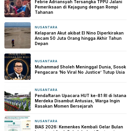
Febrie Adriansyah Tersangka TPPU Jalani
Pemeriksaan di Kejagung dengan Rompi
Tahanan
NUSANTARA
16 jam yang lalu
Kelaparan Akut akibat El Nino Diperkirakan
Ancam 50 Juta Orang hingga Akhir Tahun
Depan
NUSANTARA
17 jam yang lalu
Muhammad Sholeh Meninggal Dunia, Sosok
Pengacara ‘No Viral No Justice’ Tutup Usia
NUSANTARA
2 hari yang lalu
Pendaftaran Upacara HUT ke-81 RI di Istana
Merdeka Disambut Antusias, Warga Ingin
Rasakan Momen Bersejarah
NUSANTARA
2 hari yang lalu
BIAS 2026: Kemenkes Kembali Gelar Bulan