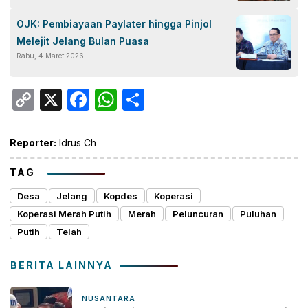
OJK: Pembiayaan Paylater hingga Pinjol
Melejit Jelang Bulan Puasa
Rabu, 4 Maret 2026
Copy
X
Facebook
WhatsApp
Share
Link
Reporter:
Idrus Ch
TAG
Desa
Jelang
Kopdes
Koperasi
Koperasi Merah Putih
Merah
Peluncuran
Puluhan
Putih
Telah
BERITA LAINNYA
NUSANTARA
6 jam yang lalu