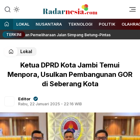
Enak Dibaca
Radarnesia
LOKAL
NUSANTARA
TEKNOLOGI
POLITIK
OLAHRA
TERKINI
DP dan Pemeliharaan Jalan Simpang Betung–Pintas
Kasrem 
Lokal
Ketua DPRD Kota Jambi Temui
Menpora, Usulkan Pembangunan GOR
di Seberang Kota
Editor
Rabu, 22 Januari 2025 - 22:16 WIB