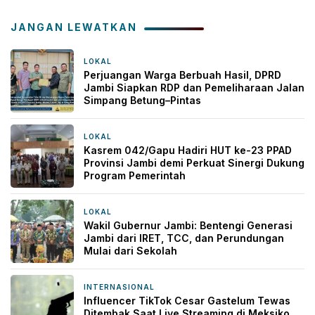
JANGAN LEWATKAN
LOKAL
5 jam yang lalu
Perjuangan Warga Berbuah Hasil, DPRD
Jambi Siapkan RDP dan Pemeliharaan Jalan
Simpang Betung–Pintas
LOKAL
7 jam yang lalu
Kasrem 042/Gapu Hadiri HUT ke-23 PPAD
Provinsi Jambi demi Perkuat Sinergi Dukung
Program Pemerintah
LOKAL
12 jam yang lalu
Wakil Gubernur Jambi: Bentengi Generasi
Jambi dari IRET, TCC, dan Perundungan
Mulai dari Sekolah
INTERNASIONAL
12 jam yang lalu
Influencer TikTok Cesar Gastelum Tewas
Ditembak Saat Live Streaming di Meksiko,