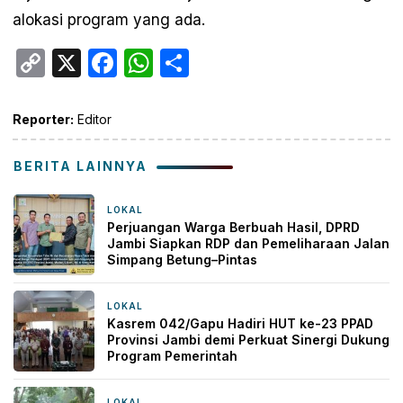
alokasi program yang ada.
Copy
X
Facebook
WhatsApp
Share
Link
Reporter:
Editor
BERITA LAINNYA
LOKAL
5 jam yang lalu
Perjuangan Warga Berbuah Hasil, DPRD
Jambi Siapkan RDP dan Pemeliharaan Jalan
Simpang Betung–Pintas
LOKAL
7 jam yang lalu
Kasrem 042/Gapu Hadiri HUT ke-23 PPAD
Provinsi Jambi demi Perkuat Sinergi Dukung
Program Pemerintah
LOKAL
12 jam yang lalu