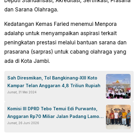
Deputi Standarisasi, Akreditasi, Sertifikasi, Prasana
dan Sarana Olahraga.
Kedatangan Kemas Faried menemui Menpora
adalahp untuk menyampaikan aspirasi terkait
peningkatan prestasi melalui bantuan sarana dan
prasarana (sarpras) untuk cabang olahraga yang
ada di Kota Jambi.
Sah Diresmikan, Tol Bangkinang-XIII Koto
Kampar Telan Anggaran 4,8 Triliun Rupiah
Jumat, 31 Mei 2024
Komisi III DPRD Tebo Temui Edi Purwanto,
Anggaran Rp70 Miliar Jalan Padang Lamo
Jumat, 26 Juni 2026
Dikawal