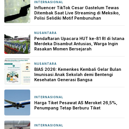
INTERNASIONAL
12 jam yang lalu
Influencer TikTok Cesar Gastelum Tewas
Ditembak Saat Live Streaming di Meksiko,
Polisi Selidiki Motif Pembunuhan
NUSANTARA
12 jam yang lalu
Pendaftaran Upacara HUT ke-81 RI di Istana
Merdeka Disambut Antusias, Warga Ingin
Rasakan Momen Bersejarah
NUSANTARA
13 jam yang lalu
BIAS 2026: Kemenkes Kembali Gelar Bulan
Imunisasi Anak Sekolah demi Bentengi
Kesehatan Generasi Bangsa
INTERNASIONAL
13 jam yang lalu
Harga Tiket Pesawat AS Meroket 26,5%,
Penumpang Tetap Berburu Tiket
INTERNASIONAL
14 jam yang lalu