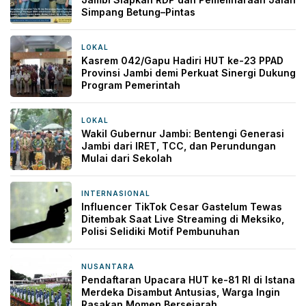
Simpang Betung–Pintas
LOKAL
9 jam yang lalu
Kasrem 042/Gapu Hadiri HUT ke-23 PPAD
Provinsi Jambi demi Perkuat Sinergi Dukung
Program Pemerintah
LOKAL
14 jam yang lalu
Wakil Gubernur Jambi: Bentengi Generasi
Jambi dari IRET, TCC, dan Perundungan
Mulai dari Sekolah
INTERNASIONAL
14 jam yang lalu
Influencer TikTok Cesar Gastelum Tewas
Ditembak Saat Live Streaming di Meksiko,
Polisi Selidiki Motif Pembunuhan
NUSANTARA
14 jam yang lalu
Pendaftaran Upacara HUT ke-81 RI di Istana
Merdeka Disambut Antusias, Warga Ingin
Rasakan Momen Bersejarah