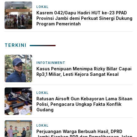
LOKAL
9 jam yang lalu
Kasrem 042/Gapu Hadiri HUT ke-23 PPAD
Provinsi Jambi demi Perkuat Sinergi Dukung
Program Pemerintah
TERKINI
INFOTAINMENT
2 jam yang lalu
Kasus Penipuan Menimpa Rizky Billar Capai
Rp3,1 Miliar, Lesti Kejora Sangat Kesal
LOKAL
3 jam yang lalu
Ratusan Airsoft Gun Kebayoran Lama Sitaan
Polisi, Pengacara Ungkap Fakta Konflik
Gudang
LOKAL
7 jam yang lalu
Perjuangan Warga Berbuah Hasil, DPRD
Jambi Siapkan RDP dan Pemeliharaan Jalan