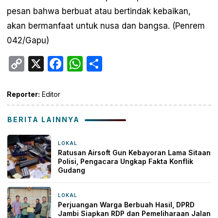
pesan bahwa berbuat atau bertindak kebaikan,
akan bermanfaat untuk nusa dan bangsa. (Penrem
042/Gapu)
Copy
X
Facebook
WhatsApp
Share
Link
Reporter:
Editor
BERITA LAINNYA
LOKAL
3 jam yang lalu
Ratusan Airsoft Gun Kebayoran Lama Sitaan
Polisi, Pengacara Ungkap Fakta Konflik
Gudang
LOKAL
7 jam yang lalu
Perjuangan Warga Berbuah Hasil, DPRD
Jambi Siapkan RDP dan Pemeliharaan Jalan