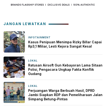
JANGAN LEWATKAN
INFOTAINMENT
2 jam yang lalu
Kasus Penipuan Menimpa Rizky Billar Capai
Rp3,1 Miliar, Lesti Kejora Sangat Kesal
LOKAL
3 jam yang lalu
Ratusan Airsoft Gun Kebayoran Lama Sitaan
Polisi, Pengacara Ungkap Fakta Konflik
Gudang
LOKAL
7 jam yang lalu
Perjuangan Warga Berbuah Hasil, DPRD
Jambi Siapkan RDP dan Pemeliharaan Jalan
Simpang Betung–Pintas