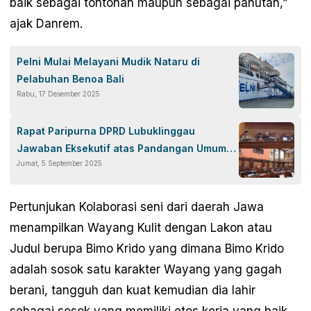
baik sebagai tontonan maupun sebagai panutan,”
ajak Danrem.
Pelni Mulai Melayani Mudik Nataru di
Pelabuhan Benoa Bali
Rabu, 17 Desember 2025
Rapat Paripurna DPRD Lubuklinggau
Jawaban Eksekutif atas Pandangan Umum
Jumat, 5 September 2025
Fraksi Dewan
Pertunjukan Kolaborasi seni dari daerah Jawa
menampilkan Wayang Kulit dengan Lakon atau
Judul berupa Bimo Krido yang dimana Bimo Krido
adalah sosok satu karakter Wayang yang gagah
berani, tangguh dan kuat kemudian dia lahir
sebagai sosok yang memiliki etos kerja yang baik