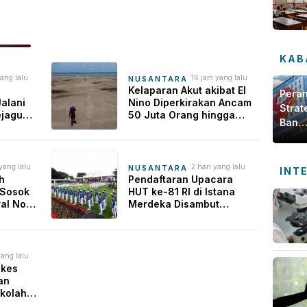
KAB
ang lalu
16 jam yang lalu
NUSANTARA
Kelaparan Akut akibat El
Pera
alani
Nino Diperkirakan Ancam
Strat
ejagung
50 Juta Orang hingga
Bank
hanan
Akhir Tahun Depan
Jamb
dala
Meng
yang lalu
2 hari yang lalu
NUSANTARA
INT
h
Pendaftaran Upacara
Ekon
 Sosok
HUT ke-81 RI di Istana
Daer
ral No
Merdeka Disambut
ia
Antusias, Warga Ingin
Rasakan Momen
Bersejarah
yang lalu
nkes
an
ekolah
sehatan