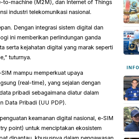
-to-machine (M2M), dan Internet of Things
nsi industri telekomunikasi nasional.
pan. Dengan integrasi sistem digital dan
logi ini memberikan perlindungan ganda
 serta kejahatan digital yang marak seperti
e,” tuturnya.
INF
 e-SIM mampu memperkuat upaya
gsung (real-time), yang sejalan dengan
n data pribadi sebagaimana diatur dalam
 Data Pribadi (UU PDP).
enguatan keamanan digital nasional, e-SIM
ntry point) untuk menciptakan ekosistem
apat dipantau, khususnya dalam pengawasan