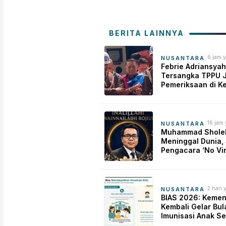
BERITA LAINNYA
6 jam y
NUSANTARA
Febrie Adriansyah
Tersangka TPPU J
Pemeriksaan di K
dengan Rompi Ta
16 jam 
NUSANTARA
Muhammad Shole
Meninggal Dunia,
Pengacara ‘No Vi
Justice’ Tutup Us
2 hari 
NUSANTARA
BIAS 2026: Keme
Kembali Gelar Bul
Imunisasi Anak S
demi Bentengi Ke