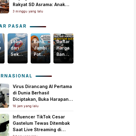
Rakyat SD Asrama: Anak
Masih Butuh Dekat Orang
3 minggu yang lalu
Tua
AR PASAR
n
Lebih
Bank
Daftar
Harga
egis
dari
Jambi
Harga
Emas
Sekadar
Potensial
Ban
Dunia
i
Bisnis,
Garap
Motor
Tertekan,
m
Yuk
Pembiayaan
Matic
Tapi
akselerasi
Intip
KUR
Terbaru,
Masih
ERNASIONAL
omi
Bagaimana
PMI,
Mulai
Bertahan
ah
Bank
Mesin
Rp150
di
Virus Dirancang AI Pertama
Jambi
Baru
Ribuan!
Atas
di Dunia Berhasil
Menebar
Pertumbuhan
US$
Diciptakan, Buka Harapan
Kebaikan
Ekonomi
4.000
Pengobatan Baru Sekaligus
16 jam yang lalu
untuk
Daerah
per
Picu Kekhawatiran
Influencer TikTok Cesar
Masyarakat!
Ons
Gastelum Tewas Ditembak
Troi
Saat Live Streaming di
Meksiko, Polisi Selidiki