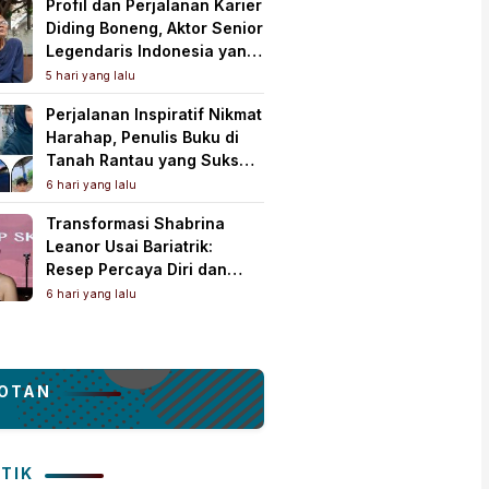
Profil dan Perjalanan Karier
Diding Boneng, Aktor Senior
Legendaris Indonesia yang
Meninggal Dunia
5 hari yang lalu
Perjalanan Inspiratif Nikmat
Harahap, Penulis Buku di
Tanah Rantau yang Sukses
Lewat Karya Best Seller
6 hari yang lalu
Transformasi Shabrina
Leanor Usai Bariatrik:
Resep Percaya Diri dan
Rahasia Body Shaping
6 hari yang lalu
Tampil Standout
OTAN
ITIK