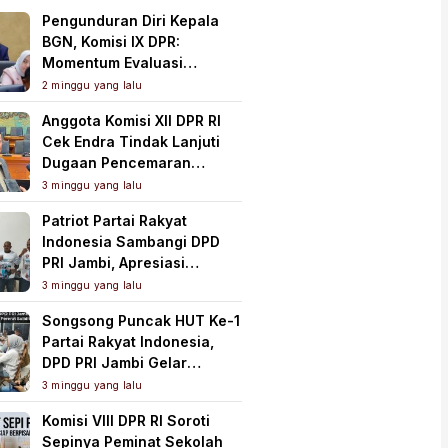
Pengunduran Diri Kepala
BGN, Komisi IX DPR:
Momentum Evaluasi
Menyeluruh Program MBG
2 minggu yang lalu
Anggota Komisi XII DPR RI
Cek Endra Tindak Lanjuti
Dugaan Pencemaran
Lingkungan PT Samudera
3 minggu yang lalu
Mahkota Mas
Patriot Partai Rakyat
Indonesia Sambangi DPD
PRI Jambi, Apresiasi
Kesiapan dan Dukung Asta
3 minggu yang lalu
Cita Presiden
Songsong Puncak HUT Ke-1
Partai Rakyat Indonesia,
DPD PRI Jambi Gelar
Perkenalan Pengurus dan
3 minggu yang lalu
Pererat Soliditas
Komisi VIII DPR RI Soroti
Sepinya Peminat Sekolah