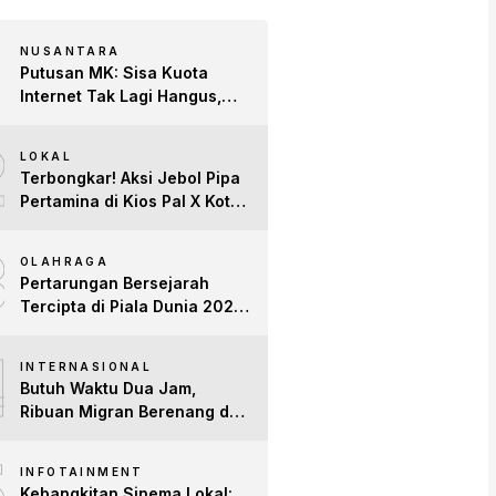
NUSANTARA
Putusan MK: Sisa Kuota
Internet Tak Lagi Hangus,
Operator Wajib Sediakan
2
Layanan Tetap Aktif!
LOKAL
Terbongkar! Aksi Jebol Pipa
Pertamina di Kios Pal X Kota
Jambi Digerebek
3
OLAHRAGA
Pertarungan Bersejarah
Tercipta di Piala Dunia 2026:
Empat Penguasa Ranking
4
FIFA Saling Jegal
INTERNASIONAL
Butuh Waktu Dua Jam,
Ribuan Migran Berenang dari
Maroko ke Spanyol
5
INFOTAINMENT
Kebangkitan Sinema Lokal: