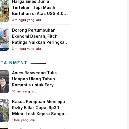
Harga Emas Dunia
Tertekan, Tapi Masih
Bertahan di Atas US$ 4.000
per Ons Troi
3 minggu yang lalu
Dorong Pertumbuhan
Ekonomi Daerah, Fitch
Ratings Naikkan Peringkat
Bank Jambi Jadi ‘A+(idn)’
3 minggu yang lalu
dengan Outlook Stabil
OTAINMENT
Anies Baswedan Tulis
Ucapan Ulang Tahun
Romantis untuk Fery
Farhati, Ungkap Syukur
16 jam yang lalu
Perjalanan Panjang
Kasus Penipuan Menimpa
Bersama
Rizky Billar Capai Rp3,1
Miliar, Lesti Kejora Sangat
Kesal
1 hari yang lalu