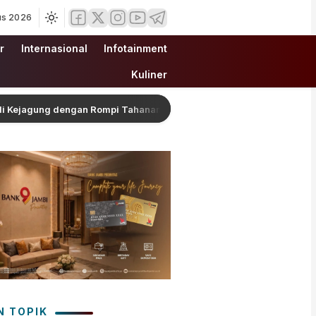
us 2026
r
Internasional
Infotainment
Kuliner
agung dengan Rompi Tahanan
Wagub Sani Bersama Wamen
N TOPIK