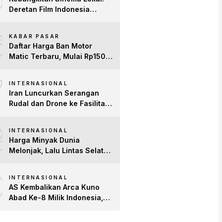
Deretan Film Indonesia
Terbaru 2026 yang Banjir
6
Bintang dan Dobrak Pasar
KABAR PASAR
Global
Daftar Harga Ban Motor
Matic Terbaru, Mulai Rp150
Ribuan!
7
INTERNASIONAL
Iran Luncurkan Serangan
Rudal dan Drone ke Fasilitas
AS di Teluk, Ancam Tutup
8
Selat Hormuz
INTERNASIONAL
Harga Minyak Dunia
Melonjak, Lalu Lintas Selat
Hormuz Anjlok 83% Imbas
9
Konflik AS-Iran
INTERNASIONAL
AS Kembalikan Arca Kuno
Abad Ke-8 Milik Indonesia,
Patung Buddha
Avalokiteshvara Tiba di