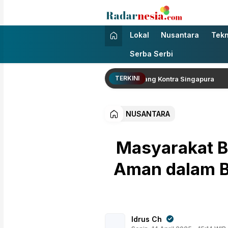
Radarnesia
Enak Dibaca
Lokal
Nusantara
Tekn
Serba Serbi
TERKINI
 Lolos Semifinal Piala AFF Usai Imbang Kontra Singapura
NUSANTARA
Masyarakat B
Aman dalam B
Idrus Ch