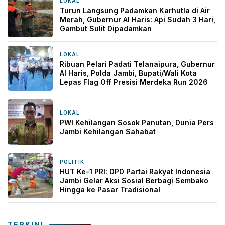
LOKAL
2 jam yang lalu
Turun Langsung Padamkan Karhutla di Air
Merah, Gubernur Al Haris: Api Sudah 3 Hari,
Gambut Sulit Dipadamkan
LOKAL
2 jam yang lalu
Ribuan Pelari Padati Telanaipura, Gubernur
Al Haris, Polda Jambi, Bupati/Wali Kota
Lepas Flag Off Presisi Merdeka Run 2026
LOKAL
5 jam yang lalu
PWI Kehilangan Sosok Panutan, Dunia Pers
Jambi Kehilangan Sahabat
POLITIK
1 hari yang lalu
HUT Ke-1 PRI: DPD Partai Rakyat Indonesia
Jambi Gelar Aksi Sosial Berbagi Sembako
Hingga ke Pasar Tradisional
TERKINI