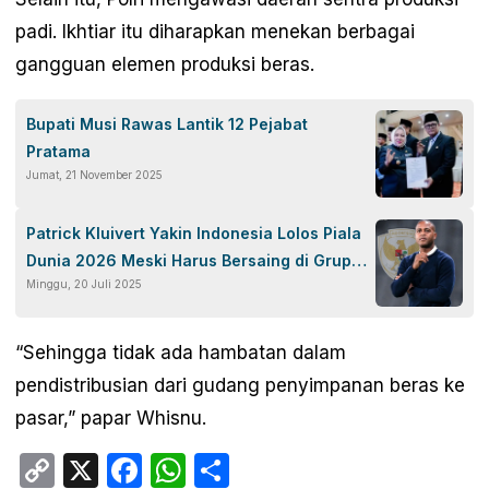
padi. Ikhtiar itu diharapkan menekan berbagai
gangguan elemen produksi beras.
Bupati Musi Rawas Lantik 12 Pejabat
Pratama
Jumat, 21 November 2025
Patrick Kluivert Yakin Indonesia Lolos Piala
Dunia 2026 Meski Harus Bersaing di Grup
Minggu, 20 Juli 2025
Berat
“Sehingga tidak ada hambatan dalam
pendistribusian dari gudang penyimpanan beras ke
pasar,” papar Whisnu.
Copy
X
Facebook
WhatsApp
Share