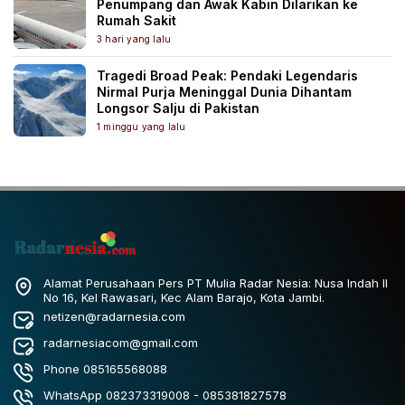
Penumpang dan Awak Kabin Dilarikan ke
Rumah Sakit
3 hari yang lalu
Tragedi Broad Peak: Pendaki Legendaris
Nirmal Purja Meninggal Dunia Dihantam
Longsor Salju di Pakistan
1 minggu yang lalu
Alamat Perusahaan Pers PT Mulia Radar Nesia: Nusa Indah II
No 16, Kel Rawasari, Kec Alam Barajo, Kota Jambi.
netizen@radarnesia.com
radarnesiacom@gmail.com
Phone 085165568088
WhatsApp 082373319008 - 085381827578