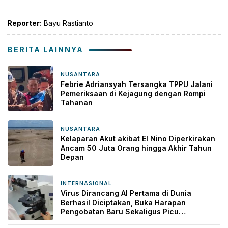
Link
Reporter:
Bayu Rastianto
BERITA LAINNYA
NUSANTARA
2 hari yang lalu
Febrie Adriansyah Tersangka TPPU Jalani
Pemeriksaan di Kejagung dengan Rompi
Tahanan
NUSANTARA
2 hari yang lalu
Kelaparan Akut akibat El Nino Diperkirakan
Ancam 50 Juta Orang hingga Akhir Tahun
Depan
INTERNASIONAL
2 hari yang lalu
Virus Dirancang AI Pertama di Dunia
Berhasil Diciptakan, Buka Harapan
Pengobatan Baru Sekaligus Picu
Kekhawatiran