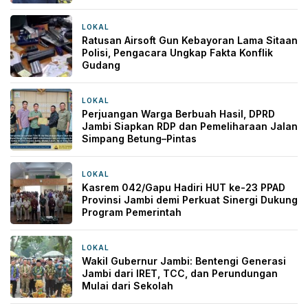
LOKAL
2 jam yang lalu
Ratusan Airsoft Gun Kebayoran Lama Sitaan
Polisi, Pengacara Ungkap Fakta Konflik
Gudang
LOKAL
7 jam yang lalu
Perjuangan Warga Berbuah Hasil, DPRD
Jambi Siapkan RDP dan Pemeliharaan Jalan
Simpang Betung–Pintas
LOKAL
8 jam yang lalu
Kasrem 042/Gapu Hadiri HUT ke-23 PPAD
Provinsi Jambi demi Perkuat Sinergi Dukung
Program Pemerintah
LOKAL
13 jam yang lalu
Wakil Gubernur Jambi: Bentengi Generasi
Jambi dari IRET, TCC, dan Perundungan
Mulai dari Sekolah