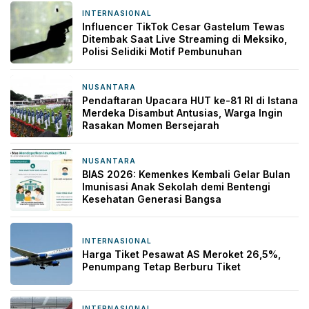
INTERNASIONAL
14 jam yang lalu
Influencer TikTok Cesar Gastelum Tewas
Ditembak Saat Live Streaming di Meksiko,
Polisi Selidiki Motif Pembunuhan
NUSANTARA
14 jam yang lalu
Pendaftaran Upacara HUT ke-81 RI di Istana
Merdeka Disambut Antusias, Warga Ingin
Rasakan Momen Bersejarah
NUSANTARA
14 jam yang lalu
BIAS 2026: Kemenkes Kembali Gelar Bulan
Imunisasi Anak Sekolah demi Bentengi
Kesehatan Generasi Bangsa
INTERNASIONAL
14 jam yang lalu
Harga Tiket Pesawat AS Meroket 26,5%,
Penumpang Tetap Berburu Tiket
INTERNASIONAL
15 jam yang lalu