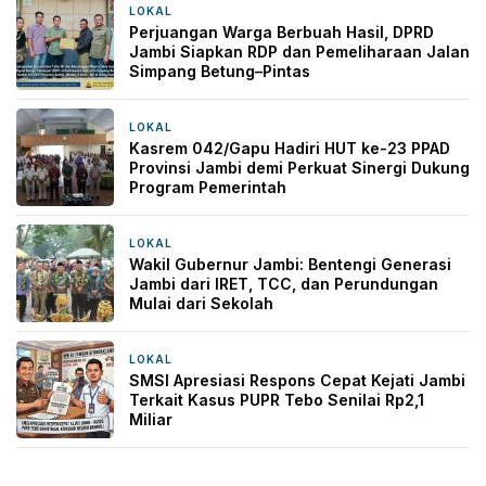
LOKAL
7 jam yang lalu
Perjuangan Warga Berbuah Hasil, DPRD
Jambi Siapkan RDP dan Pemeliharaan Jalan
Simpang Betung–Pintas
LOKAL
8 jam yang lalu
Kasrem 042/Gapu Hadiri HUT ke-23 PPAD
Provinsi Jambi demi Perkuat Sinergi Dukung
Program Pemerintah
LOKAL
13 jam yang lalu
Wakil Gubernur Jambi: Bentengi Generasi
Jambi dari IRET, TCC, dan Perundungan
Mulai dari Sekolah
LOKAL
1 hari yang lalu
SMSI Apresiasi Respons Cepat Kejati Jambi
Terkait Kasus PUPR Tebo Senilai Rp2,1
Miliar