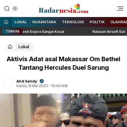
Enak Dibaca
Radarnesia
LOKAL
NUSANTARA
TEKNOLOGI
POLITIK
OLAHRA
TERKINI
iar, Lesti Kejora Sangat Kesal
Ratusan Airsoft Gun Kebayor
Lokal
Aktivis Adat asal Makassar Om Bethel
Tantang Hercules Duel Sarung
Ahd Sendy
Kamis, 8 Mei 2025 - 15:46 WIB