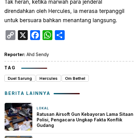
Tak heran, ketika marwah para jenderal
direndahkan oleh Hercules, ia merasa terpanggil
untuk bersuara bahkan menantang langsung.
Copy
X
Facebook
WhatsApp
Share
Link
Reporter:
Ahd Sendy
TAG
Duel Sarung
Hercules
Om Bethel
BERITA LAINNYA
LOKAL
2 jam yang lalu
Ratusan Airsoft Gun Kebayoran Lama Sitaan
Polisi, Pengacara Ungkap Fakta Konflik
Gudang