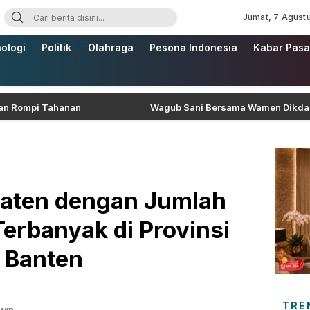
Jumat, 7 Agust
ologi
Politik
Olahraga
Pesona Indonesia
Kabar Pasa
pi Tahanan
Wagub Sani Bersama Wamen Dikdasmen RI Lu
paten dengan Jumlah
erbanyak di Provinsi
Banten
TRE