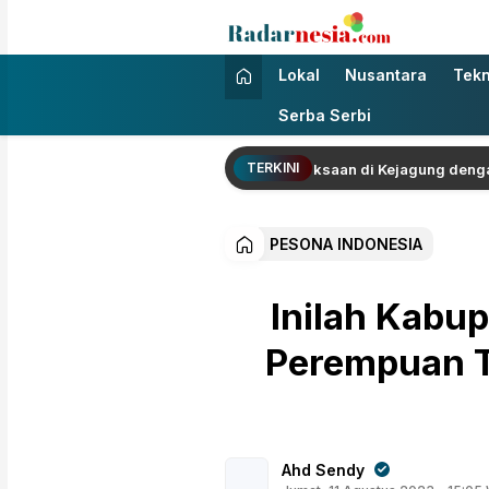
Radarnesia
Enak Dibaca
Lokal
Nusantara
Tekn
Serba Serbi
TERKINI
nsyah Tersangka TPPU Jalani Pemeriksaan di Kejagung dengan Rom
PESONA INDONESIA
Inilah Kabu
Perempuan T
Ahd Sendy