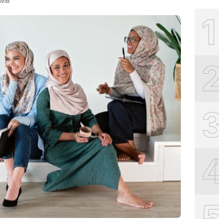
 WIB
1