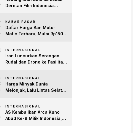
Deretan Film Indonesia
Terbaru 2026 yang Banjir
6
Bintang dan Dobrak Pasar
KABAR PASAR
Global
Daftar Harga Ban Motor
Matic Terbaru, Mulai Rp150
Ribuan!
7
INTERNASIONAL
Iran Luncurkan Serangan
Rudal dan Drone ke Fasilitas
AS di Teluk, Ancam Tutup
8
Selat Hormuz
INTERNASIONAL
Harga Minyak Dunia
Melonjak, Lalu Lintas Selat
Hormuz Anjlok 83% Imbas
9
Konflik AS-Iran
INTERNASIONAL
AS Kembalikan Arca Kuno
Abad Ke-8 Milik Indonesia,
Patung Buddha
Avalokiteshvara Tiba di