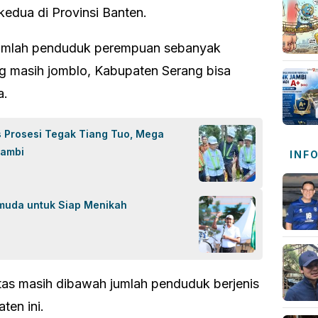
edua di Provinsi Banten.
jumlah penduduk perempuan sebanyak
g masih jomblo, Kabupaten Serang bisa
a.
s Prosesi Tegak Tiang Tuo, Mega
jambi
INF
uda untuk Siap Menikah
tas masih dibawah jumlah penduduk berjenis
ten ini.