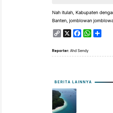
Nah itulah, Kabupaten denga
Banten, jomblowan jomblowat
Copy
X
Facebo
What
Sh
Link
Reporter:
Ahd Sendy
BERITA LAINNYA