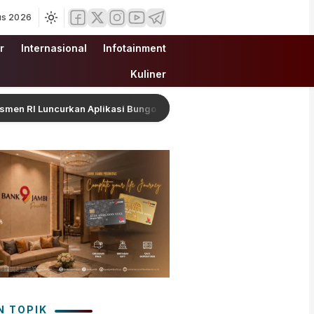
us 2026
r
Internasional
Infotainment
Kuliner
ncurkan Aplikasi Bungo Pintar, Dorong Transformasi Digital Pendi
N TOPIK