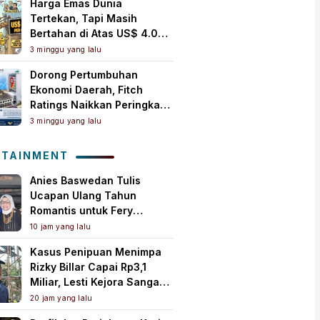
Harga Emas Dunia
Tertekan, Tapi Masih
Bertahan di Atas US$ 4.000
per Ons Troi
3 minggu yang lalu
Dorong Pertumbuhan
Ekonomi Daerah, Fitch
Ratings Naikkan Peringkat
Bank Jambi Jadi ‘A+(idn)’
3 minggu yang lalu
dengan Outlook Stabil
OTAINMENT
Anies Baswedan Tulis
Ucapan Ulang Tahun
Romantis untuk Fery
Farhati, Ungkap Syukur
10 jam yang lalu
Perjalanan Panjang
Kasus Penipuan Menimpa
Bersama
Rizky Billar Capai Rp3,1
Miliar, Lesti Kejora Sangat
Kesal
20 jam yang lalu