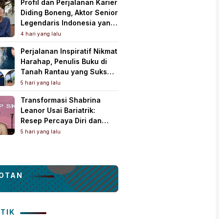
Profil dan Perjalanan Karier
Diding Boneng, Aktor Senior
Legendaris Indonesia yang
Meninggal Dunia
4 hari yang lalu
Perjalanan Inspiratif Nikmat
Harahap, Penulis Buku di
Tanah Rantau yang Sukses
Lewat Karya Best Seller
5 hari yang lalu
Transformasi Shabrina
Leanor Usai Bariatrik:
Resep Percaya Diri dan
Rahasia Body Shaping
5 hari yang lalu
Tampil Standout
OTAN
ITIK