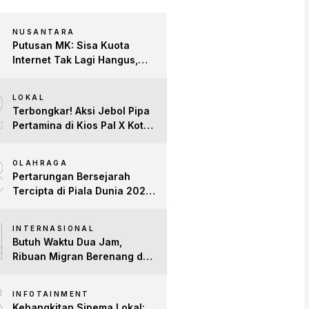
NUSANTARA
Putusan MK: Sisa Kuota
Internet Tak Lagi Hangus,
Operator Wajib Sediakan
2
Layanan Tetap Aktif!
LOKAL
Terbongkar! Aksi Jebol Pipa
Pertamina di Kios Pal X Kota
Jambi Digerebek
3
OLAHRAGA
Pertarungan Bersejarah
Tercipta di Piala Dunia 2026:
Empat Penguasa Ranking
4
FIFA Saling Jegal
INTERNASIONAL
Butuh Waktu Dua Jam,
Ribuan Migran Berenang dari
Maroko ke Spanyol
5
INFOTAINMENT
Kebangkitan Sinema Lokal: