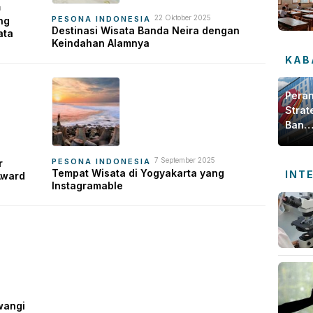
u
22 Oktober 2025
PESONA INDONESIA
ng
Destinasi Wisata Banda Neira dengan
ata
Keindahan Alamnya
KAB
Pera
Strat
Bank
Jamb
dala
7 September 2025
PESONA INDONESIA
r
Meng
Tempat Wisata di Yogyakarta yang
INT
Award
Ekon
Instagramable
Daer
wangi