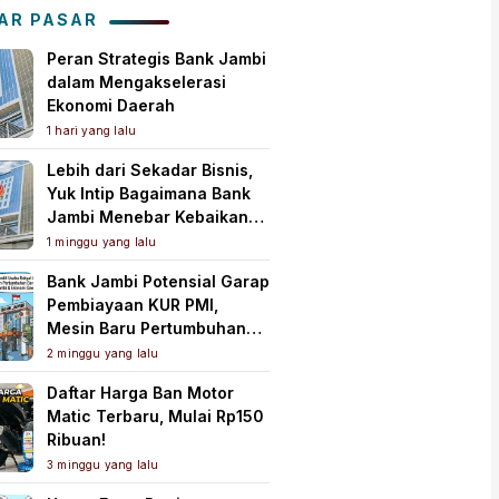
Tanah Air
AR PASAR
Peran Strategis Bank Jambi
dalam Mengakselerasi
Ekonomi Daerah
1 hari yang lalu
Lebih dari Sekadar Bisnis,
Yuk Intip Bagaimana Bank
Jambi Menebar Kebaikan
untuk Masyarakat!
1 minggu yang lalu
Bank Jambi Potensial Garap
Pembiayaan KUR PMI,
Mesin Baru Pertumbuhan
Ekonomi Daerah
2 minggu yang lalu
Daftar Harga Ban Motor
Matic Terbaru, Mulai Rp150
Ribuan!
3 minggu yang lalu