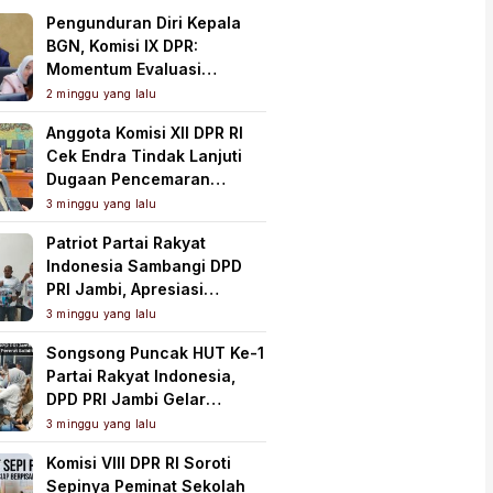
Pengunduran Diri Kepala
BGN, Komisi IX DPR:
Momentum Evaluasi
Menyeluruh Program MBG
2 minggu yang lalu
Anggota Komisi XII DPR RI
Cek Endra Tindak Lanjuti
Dugaan Pencemaran
Lingkungan PT Samudera
3 minggu yang lalu
Mahkota Mas
Patriot Partai Rakyat
Indonesia Sambangi DPD
PRI Jambi, Apresiasi
Kesiapan dan Dukung Asta
3 minggu yang lalu
Cita Presiden
Songsong Puncak HUT Ke-1
Partai Rakyat Indonesia,
DPD PRI Jambi Gelar
Perkenalan Pengurus dan
3 minggu yang lalu
Pererat Soliditas
Komisi VIII DPR RI Soroti
Sepinya Peminat Sekolah