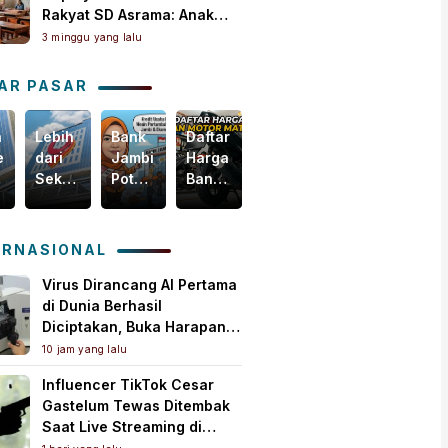
Rakyat SD Asrama: Anak
Masih Butuh Dekat Orang
3 minggu yang lalu
Tua
AR PASAR
n
Lebih
Bank
Daftar
Harga
egis
dari
Jambi
Harga
Emas
Sekadar
Potensial
Ban
Dunia
i
Bisnis,
Garap
Motor
Tertekan,
m
Yuk
Pembiayaan
Matic
Tapi
akselerasi
Intip
KUR
Terbaru,
Masih
ERNASIONAL
omi
Bagaimana
PMI,
Mulai
Bertahan
ah
Bank
Mesin
Rp150
di
Virus Dirancang AI Pertama
Jambi
Baru
Ribuan!
Atas
di Dunia Berhasil
Menebar
Pertumbuhan
US$
Diciptakan, Buka Harapan
Kebaikan
Ekonomi
4.000
Pengobatan Baru Sekaligus
10 jam yang lalu
untuk
Daerah
per
Picu Kekhawatiran
Influencer TikTok Cesar
Masyarakat!
Ons
Gastelum Tewas Ditembak
Troi
Saat Live Streaming di
Meksiko, Polisi Selidiki