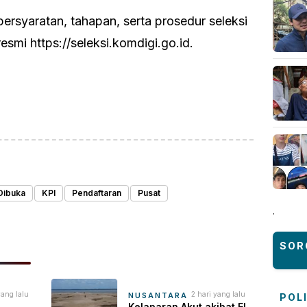
ersyaratan, tahapan, serta prosedur seleksi
esmi https://seleksi.komdigi.go.id.
ok
sApp
are
Dibuka
KPI
Pendaftaran
Pusat
.
SOR
yang lalu
2 hari yang lalu
NUSANTARA
POL
Kelaparan Akut akibat El