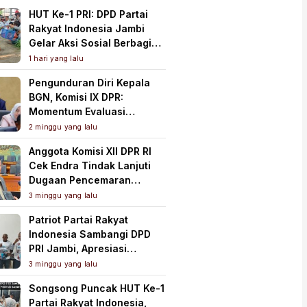
HUT Ke-1 PRI: DPD Partai
Rakyat Indonesia Jambi
Gelar Aksi Sosial Berbagi
Sembako Hingga ke Pasar
1 hari yang lalu
Tradisional
Pengunduran Diri Kepala
BGN, Komisi IX DPR:
Momentum Evaluasi
Menyeluruh Program MBG
2 minggu yang lalu
Anggota Komisi XII DPR RI
Cek Endra Tindak Lanjuti
Dugaan Pencemaran
Lingkungan PT Samudera
3 minggu yang lalu
Mahkota Mas
Patriot Partai Rakyat
Indonesia Sambangi DPD
PRI Jambi, Apresiasi
Kesiapan dan Dukung Asta
3 minggu yang lalu
Cita Presiden
Songsong Puncak HUT Ke-1
Partai Rakyat Indonesia,