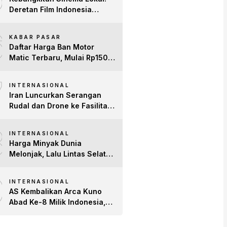
Deretan Film Indonesia
Terbaru 2026 yang Banjir
6
Bintang dan Dobrak Pasar
KABAR PASAR
Global
Daftar Harga Ban Motor
Matic Terbaru, Mulai Rp150
Ribuan!
7
INTERNASIONAL
Iran Luncurkan Serangan
Rudal dan Drone ke Fasilitas
AS di Teluk, Ancam Tutup
8
Selat Hormuz
INTERNASIONAL
Harga Minyak Dunia
Melonjak, Lalu Lintas Selat
Hormuz Anjlok 83% Imbas
9
Konflik AS-Iran
INTERNASIONAL
AS Kembalikan Arca Kuno
Abad Ke-8 Milik Indonesia,
Patung Buddha
Avalokiteshvara Tiba di