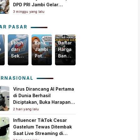
DPD PRI Jambi Gelar
Perkenalan Pengurus dan
3 minggu yang lalu
Pererat Soliditas
AR PASAR
n
Lebih
Bank
Daftar
Harga
egis
dari
Jambi
Harga
Emas
Sekadar
Potensial
Ban
Dunia
i
Bisnis,
Garap
Motor
Tertekan,
m
Yuk
Pembiayaan
Matic
Tapi
akselerasi
Intip
KUR
Terbaru,
Masih
ERNASIONAL
omi
Bagaimana
PMI,
Mulai
Bertahan
ah
Bank
Mesin
Rp150
di
Virus Dirancang AI Pertama
Jambi
Baru
Ribuan!
Atas
di Dunia Berhasil
Menebar
Pertumbuhan
US$
Diciptakan, Buka Harapan
Kebaikan
Ekonomi
4.000
Pengobatan Baru Sekaligus
2 hari yang lalu
untuk
Daerah
per
Picu Kekhawatiran
Influencer TikTok Cesar
Masyarakat!
Ons
Gastelum Tewas Ditembak
Troi
Saat Live Streaming di
Meksiko, Polisi Selidiki