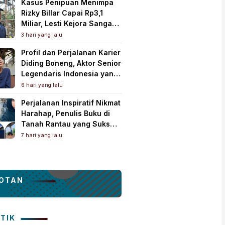
Kasus Penipuan Menimpa
Bersama
Rizky Billar Capai Rp3,1
Miliar, Lesti Kejora Sangat
Kesal
3 hari yang lalu
Profil dan Perjalanan Karier
Diding Boneng, Aktor Senior
Legendaris Indonesia yang
Meninggal Dunia
6 hari yang lalu
Perjalanan Inspiratif Nikmat
Harahap, Penulis Buku di
Tanah Rantau yang Sukses
Lewat Karya Best Seller
7 hari yang lalu
OTAN
ITIK