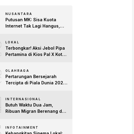
NUSANTARA
Putusan MK: Sisa Kuota
Internet Tak Lagi Hangus,
Operator Wajib Sediakan
2
Layanan Tetap Aktif!
LOKAL
Terbongkar! Aksi Jebol Pipa
Pertamina di Kios Pal X Kota
Jambi Digerebek
3
OLAHRAGA
Pertarungan Bersejarah
Tercipta di Piala Dunia 2026:
Empat Penguasa Ranking
4
FIFA Saling Jegal
INTERNASIONAL
Butuh Waktu Dua Jam,
Ribuan Migran Berenang dari
Maroko ke Spanyol
5
INFOTAINMENT
Kebangkitan Sinema Lokal: