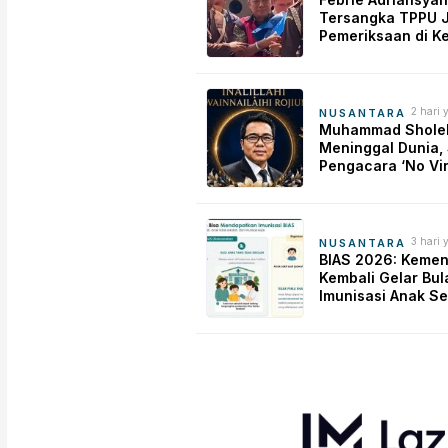
Tersangka TPPU J
Pemeriksaan di K
dengan Rompi Ta
2 hari 
NUSANTARA
Muhammad Shole
Meninggal Dunia,
Pengacara ‘No Vi
Justice’ Tutup Us
3 hari 
NUSANTARA
BIAS 2026: Keme
Kembali Gelar Bul
Imunisasi Anak S
demi Bentengi Ke
Generasi Bangsa