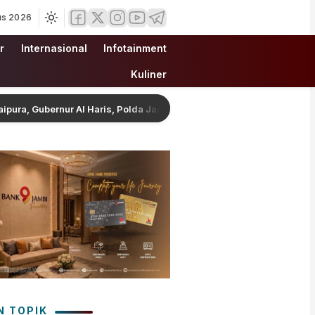
us 2026
r
Internasional
Infotainment
Kuliner
 Gubernur Al Haris, Polda Jambi, Bupati/Wali Kota Lepas Flag Off Pre
N TOPIK