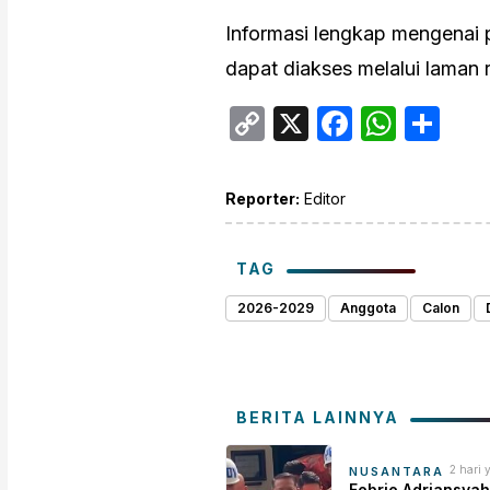
Informasi lengkap mengenai p
dapat diakses melalui laman r
Copy
X
Facebo
What
Sh
Link
Reporter:
Editor
TAG
2026-2029
Anggota
Calon
BERITA LAINNYA
2 hari 
NUSANTARA
Febrie Adriansyah