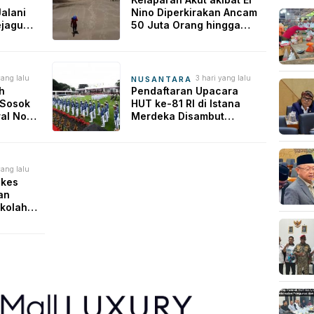
alani
Nino Diperkirakan Ancam
ejagung
50 Juta Orang hingga
hanan
Akhir Tahun Depan
yang lalu
3 hari yang lalu
NUSANTARA
h
Pendaftaran Upacara
 Sosok
HUT ke-81 RI di Istana
ral No
Merdeka Disambut
ia
Antusias, Warga Ingin
Rasakan Momen
Bersejarah
yang lalu
nkes
an
ekolah
sehatan