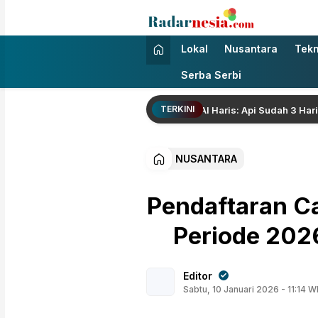
Radarnesia
Enak Dibaca
Lokal
Nusantara
Tekn
Serba Serbi
TERKINI
n Karhutla di Air Merah, Gubernur Al Haris: Api Sudah 3 Hari, Gamb
NUSANTARA
Pendaftaran C
Periode 202
Editor
Sabtu, 10 Januari 2026 - 11:14 W