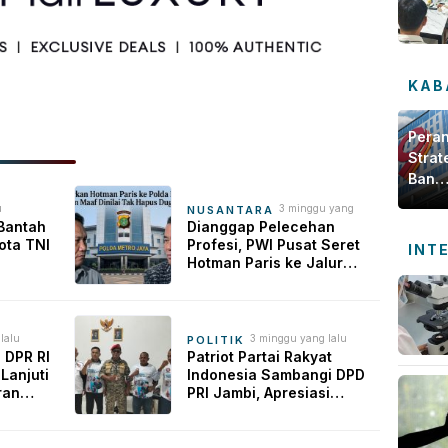
KAB
Pera
Strat
Bank
Jamb
u
3 minggu yang
NUSANTARA
dala
lalu
Bantah
Dianggap Pelecehan
Meng
ota TNI
Profesi, PWI Pusat Seret
INT
Ekon
Hotman Paris ke Jalur
Hukum
Daer
lalu
3 minggu yang lalu
POLITIK
 DPR RI
Patriot Partai Rakyat
Lanjuti
Indonesia Sambangi DPD
ran
PRI Jambi, Apresiasi
amudera
Kesiapan dan Dukung
Asta Cita Presiden