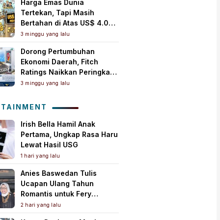
Harga Emas Dunia
Tertekan, Tapi Masih
Bertahan di Atas US$ 4.000
per Ons Troi
3 minggu yang lalu
Dorong Pertumbuhan
Ekonomi Daerah, Fitch
Ratings Naikkan Peringkat
Bank Jambi Jadi ‘A+(idn)’
3 minggu yang lalu
dengan Outlook Stabil
OTAINMENT
Irish Bella Hamil Anak
Pertama, Ungkap Rasa Haru
Lewat Hasil USG
1 hari yang lalu
Anies Baswedan Tulis
Ucapan Ulang Tahun
Romantis untuk Fery
Farhati, Ungkap Syukur
2 hari yang lalu
Perjalanan Panjang