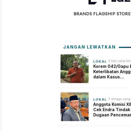
JANGAN LEWATKAN
5 hari yang lal
LOKAL
Korem 042/Gapu 
Keterlibatan Angg
dalam Kasus
Penganiayaan di
Telanaipura
3 minggu yang 
LOKAL
Anggota Komisi XII
Cek Endra Tindak 
Dugaan Pencema
Lingkungan PT S
Mahkota Mas