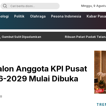
Minggu, 9 Agust
ologi
Politik
Olahraga
Pesona Indonesia
Kabar Pasa
ut Sulit Dipadamkan
Ribuan Pelari Padati Telanaipura,
alon Anggota KPI Pusat
6-2029 Mulai Dibuka
IB
TRE