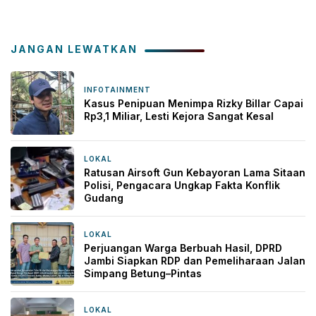
JANGAN LEWATKAN
INFOTAINMENT
4 jam yang lalu
Kasus Penipuan Menimpa Rizky Billar Capai
Rp3,1 Miliar, Lesti Kejora Sangat Kesal
LOKAL
5 jam yang lalu
Ratusan Airsoft Gun Kebayoran Lama Sitaan
Polisi, Pengacara Ungkap Fakta Konflik
Gudang
LOKAL
9 jam yang lalu
Perjuangan Warga Berbuah Hasil, DPRD
Jambi Siapkan RDP dan Pemeliharaan Jalan
Simpang Betung–Pintas
LOKAL
11 jam yang lalu