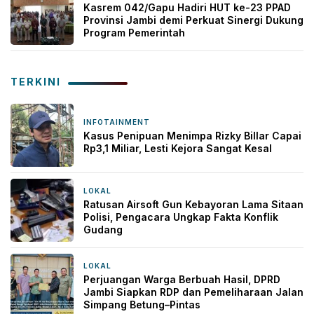
Kasrem 042/Gapu Hadiri HUT ke-23 PPAD
Provinsi Jambi demi Perkuat Sinergi Dukung
Program Pemerintah
TERKINI
INFOTAINMENT
4 jam yang lalu
Kasus Penipuan Menimpa Rizky Billar Capai
Rp3,1 Miliar, Lesti Kejora Sangat Kesal
LOKAL
5 jam yang lalu
Ratusan Airsoft Gun Kebayoran Lama Sitaan
Polisi, Pengacara Ungkap Fakta Konflik
Gudang
LOKAL
9 jam yang lalu
Perjuangan Warga Berbuah Hasil, DPRD
Jambi Siapkan RDP dan Pemeliharaan Jalan
Simpang Betung–Pintas