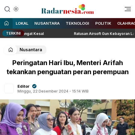
Enak Dibaca
Radarnesia
LOKAL
NUSANTARA
TEKNOLOGI
POLITIK
OLAHRA
TERKINI
ora Sangat Kesal
Ratusan Airsoft Gun Kebayoran Lama Sitaa
Nusantara
Peringatan Hari Ibu, Menteri Arifah
tekankan penguatan peran perempuan
Editor
Minggu, 22 Desember 2024 - 15:14 WIB