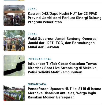
LOKAL
11 jam yang lalu
Kasrem 042/Gapu Hadiri HUT ke-23 PPAD
Provinsi Jambi demi Perkuat Sinergi Dukung
Program Pemerintah
LOKAL
16 jam yang lalu
Wakil Gubernur Jambi: Bentengi Generasi
Jambi dari IRET, TCC, dan Perundungan
Mulai dari Sekolah
INTERNASIONAL
16 jam yang lalu
Influencer TikTok Cesar Gastelum Tewas
Ditembak Saat Live Streaming di Meksiko,
Polisi Selidiki Motif Pembunuhan
NUSANTARA
16 jam yang lalu
Pendaftaran Upacara HUT ke-81 RI di Istana
Merdeka Disambut Antusias, Warga Ingin
Rasakan Momen Bersejarah