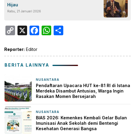
Hijau
Rabu, 21 Januari 2026
Copy
X
Facebook
WhatsApp
Share
Link
Reporter:
Editor
BERITA LAINNYA
NUSANTARA
16 jam yang lalu
Pendaftaran Upacara HUT ke-81 RI di Istana
Merdeka Disambut Antusias, Warga Ingin
Rasakan Momen Bersejarah
NUSANTARA
17 jam yang lalu
BIAS 2026: Kemenkes Kembali Gelar Bulan
Imunisasi Anak Sekolah demi Bentengi
Kesehatan Generasi Bangsa