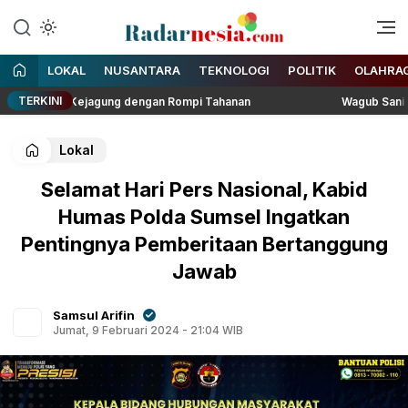
Enak Dibaca
Radarnesia
LOKAL
NUSANTARA
TEKNOLOGI
POLITIK
OLAHRA
TERKINI
n di Kejagung dengan Rompi Tahanan
Wagub Sani Bersama W
Lokal
Selamat Hari Pers Nasional, Kabid
Humas Polda Sumsel Ingatkan
Pentingnya Pemberitaan Bertanggung
Jawab
Samsul Arifin
Jumat, 9 Februari 2024 - 21:04 WIB