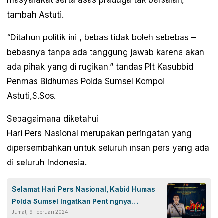
masyarakat serta asas praduga tak bersalah,
tambah Astuti.
“Ditahun politik ini , bebas tidak boleh sebebas –
bebasnya tanpa ada tanggung jawab karena akan
ada pihak yang di rugikan,” tandas Plt Kasubbid
Penmas Bidhumas Polda Sumsel Kompol
Astuti,S.Sos.
Sebagaimana diketahui
Hari Pers Nasional merupakan peringatan yang
dipersembahkan untuk seluruh insan pers yang ada
di seluruh Indonesia.
Selamat Hari Pers Nasional, Kabid Humas
Polda Sumsel Ingatkan Pentingnya
Jumat, 9 Februari 2024
Pemberitaan Bertanggung Jawab