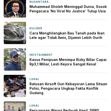
NUSANTARA
11 jam yang lalu
Muhammad Sholeh Meninggal Dunia, Sosok
Pengacara ‘No Viral No Justice’ Tutup Usia
KULINER
12 jam yang lalu
Cara Menghilangkan Bau Tanah pada Ikan
Lele agar Tidak Amis, Dijamin Lebih Gurih
INFOTAINMENT
21 jam yang lalu
Kasus Penipuan Menimpa Rizky Billar Capai
Rp3,1 Miliar, Lesti Kejora Sangat Kesal
LOKAL
22 jam yang lalu
Ratusan Airsoft Gun Kebayoran Lama Sitaan
Polisi, Pengacara Ungkap Fakta Konflik
Gudang
LOKAL
1 hari yang lalu
Perjuangan Warga Berbuah Hasil, DPRD