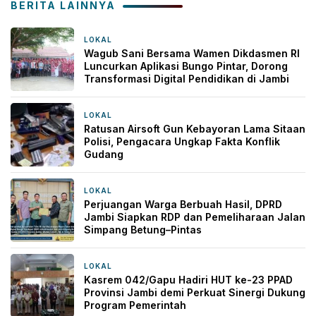
BERITA LAINNYA
LOKAL
8 jam yang lalu
Wagub Sani Bersama Wamen Dikdasmen RI
Luncurkan Aplikasi Bungo Pintar, Dorong
Transformasi Digital Pendidikan di Jambi
LOKAL
22 jam yang lalu
Ratusan Airsoft Gun Kebayoran Lama Sitaan
Polisi, Pengacara Ungkap Fakta Konflik
Gudang
LOKAL
1 hari yang lalu
Perjuangan Warga Berbuah Hasil, DPRD
Jambi Siapkan RDP dan Pemeliharaan Jalan
Simpang Betung–Pintas
LOKAL
1 hari yang lalu
Kasrem 042/Gapu Hadiri HUT ke-23 PPAD
Provinsi Jambi demi Perkuat Sinergi Dukung
Program Pemerintah