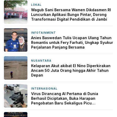
LOKAL
8 jam yang lalu
Wagub Sani Bersama Wamen Dikdasmen RI
Luncurkan Aplikasi Bungo Pintar, Dorong
Transformasi Digital Pendidikan di Jambi
INFOTAINMENT
11 jam yang lalu
Anies Baswedan Tulis Ucapan Ulang Tahun
Romantis untuk Fery Farhati, Ungkap Syukur
Perjalanan Panjang Bersama
NUSANTARA
11 jam yang lalu
Kelaparan Akut akibat El Nino Diperkirakan
Ancam 50 Juta Orang hingga Akhir Tahun
Depan
INTERNASIONAL
11 jam yang lalu
Virus Dirancang AI Pertama di Dunia
Berhasil Diciptakan, Buka Harapan
Pengobatan Baru Sekaligus Picu
Kekhawatiran