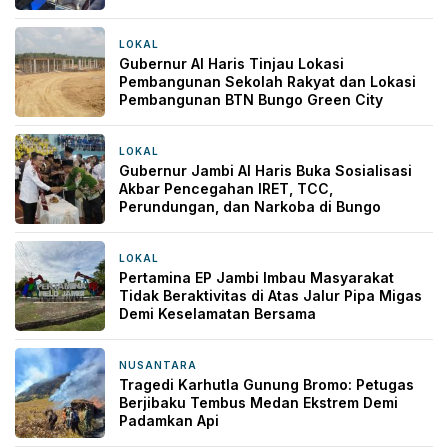
LOKAL
17 jam yang lalu
Gubernur Al Haris Tinjau Lokasi
Pembangunan Sekolah Rakyat dan Lokasi
Pembangunan BTN Bungo Green City
LOKAL
21 jam yang lalu
Gubernur Jambi Al Haris Buka Sosialisasi
Akbar Pencegahan IRET, TCC,
Perundungan, dan Narkoba di Bungo
LOKAL
21 jam yang lalu
Pertamina EP Jambi Imbau Masyarakat
Tidak Beraktivitas di Atas Jalur Pipa Migas
Demi Keselamatan Bersama
NUSANTARA
22 jam yang lalu
Tragedi Karhutla Gunung Bromo: Petugas
Berjibaku Tembus Medan Ekstrem Demi
Padamkan Api