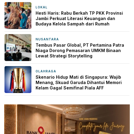
LOKAL
22 jam yang lalu
Hesti Haris: Rabu Berkah TP PKK Provinsi
Jambi Perkuat Literasi Keuangan dan
Budaya Kelola Sampah dari Rumah
NUSANTARA
1 hari yang lalu
Tembus Pasar Global, PT Pertamina Patra
Niaga Dorong Pemasaran UMKM Binaan
Lewat Strategi Storytelling
OLAHRAGA
1 hari yang lalu
Skenario Hidup Mati di Singapura: Wajib
Menang, Skuad Garuda Dihantui Memori
Kelam Gagal Semifinal Piala AFF