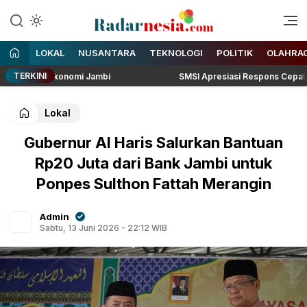
Enak Dibaca
Radarnesia
LOKAL
NUSANTARA
TEKNOLOGI
POLITIK
OLAHRA
TERKINI
akkan Ekonomi Jambi
SMSI Apresiasi Respons Cepat Kejati J
Lokal
Gubernur Al Haris Salurkan Bantuan
Rp20 Juta dari Bank Jambi untuk
Ponpes Sulthon Fattah Merangin
Admin
Sabtu, 13 Juni 2026 - 22:12 WIB