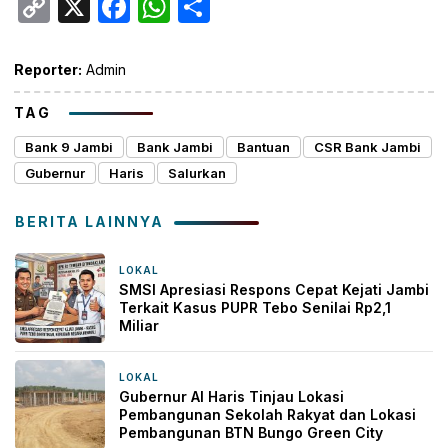
Copy
X
Facebook
WhatsApp
Share
Link
Reporter:
Admin
TAG
Bank 9 Jambi
Bank Jambi
Bantuan
CSR Bank Jambi
Gubernur
Haris
Salurkan
BERITA LAINNYA
LOKAL
12 jam yang lalu
SMSI Apresiasi Respons Cepat Kejati Jambi
Terkait Kasus PUPR Tebo Senilai Rp2,1
Miliar
LOKAL
17 jam yang lalu
Gubernur Al Haris Tinjau Lokasi
Pembangunan Sekolah Rakyat dan Lokasi
Pembangunan BTN Bungo Green City