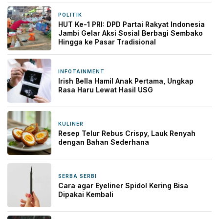
POLITIK
1 hari yang lalu
HUT Ke-1 PRI: DPD Partai Rakyat Indonesia
Jambi Gelar Aksi Sosial Berbagi Sembako
Hingga ke Pasar Tradisional
INFOTAINMENT
1 hari yang lalu
Irish Bella Hamil Anak Pertama, Ungkap
Rasa Haru Lewat Hasil USG
KULINER
1 hari yang lalu
Resep Telur Rebus Crispy, Lauk Renyah
dengan Bahan Sederhana
SERBA SERBI
1 hari yang lalu
Cara agar Eyeliner Spidol Kering Bisa
Dipakai Kembali