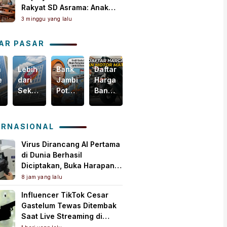
Rakyat SD Asrama: Anak
Masih Butuh Dekat Orang
3 minggu yang lalu
Tua
AR PASAR
n
Lebih
Bank
Daftar
Harga
egis
dari
Jambi
Harga
Emas
Sekadar
Potensial
Ban
Dunia
i
Bisnis,
Garap
Motor
Tertekan,
m
Yuk
Pembiayaan
Matic
Tapi
akselerasi
Intip
KUR
Terbaru,
Masih
ERNASIONAL
omi
Bagaimana
PMI,
Mulai
Bertahan
ah
Bank
Mesin
Rp150
di
Virus Dirancang AI Pertama
Jambi
Baru
Ribuan!
Atas
di Dunia Berhasil
Menebar
Pertumbuhan
US$
Diciptakan, Buka Harapan
Kebaikan
Ekonomi
4.000
Pengobatan Baru Sekaligus
8 jam yang lalu
untuk
Daerah
per
Picu Kekhawatiran
Influencer TikTok Cesar
Masyarakat!
Ons
Gastelum Tewas Ditembak
Troi
Saat Live Streaming di
Meksiko, Polisi Selidiki