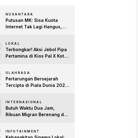
NUSANTARA
Putusan MK: Sisa Kuota
Internet Tak Lagi Hangus,
Operator Wajib Sediakan
2
Layanan Tetap Aktif!
LOKAL
Terbongkar! Aksi Jebol Pipa
Pertamina di Kios Pal X Kota
Jambi Digerebek
3
OLAHRAGA
Pertarungan Bersejarah
Tercipta di Piala Dunia 2026:
Empat Penguasa Ranking
4
FIFA Saling Jegal
INTERNASIONAL
Butuh Waktu Dua Jam,
Ribuan Migran Berenang dari
Maroko ke Spanyol
5
INFOTAINMENT
Kebangkitan Sinema Lokal: