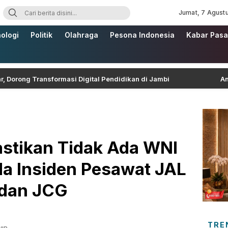
Jumat, 7 Agust
ologi
Politik
Olahraga
Pesona Indonesia
Kabar Pasa
 Transformasi Digital Pendidikan di Jambi
Anies Bas
astikan Tidak Ada WNI
a Insiden Pesawat JAL
dan JCG
TRE