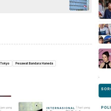
ok
sApp
are
 Tokyo
Pesawat Bandara Haneda
.
SOR
POL
 jam yang
1 hari yang
INTERNASIONAL