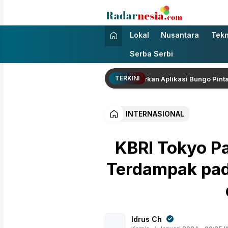
Radarnesia
Enak Dibaca
Lokal
Nusantara
Tekn
Serba Serbi
TERKINI
rsama Wamen Dikdasmen RI Luncurkan Aplikasi Bungo Pintar, Dorong
INTERNASIONAL
KBRI Tokyo P
Terdampak pad
Idrus Ch