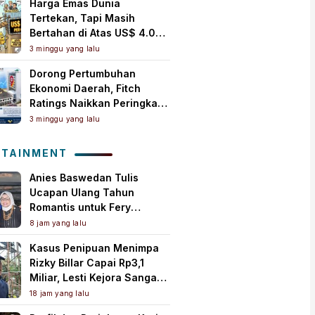
Harga Emas Dunia
Tertekan, Tapi Masih
Bertahan di Atas US$ 4.000
per Ons Troi
3 minggu yang lalu
Dorong Pertumbuhan
Ekonomi Daerah, Fitch
Ratings Naikkan Peringkat
Bank Jambi Jadi ‘A+(idn)’
3 minggu yang lalu
dengan Outlook Stabil
OTAINMENT
Anies Baswedan Tulis
Ucapan Ulang Tahun
Romantis untuk Fery
Farhati, Ungkap Syukur
8 jam yang lalu
Perjalanan Panjang
Kasus Penipuan Menimpa
Bersama
Rizky Billar Capai Rp3,1
Miliar, Lesti Kejora Sangat
Kesal
18 jam yang lalu