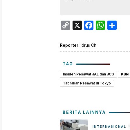
Copy
X
Facebo
What
Sh
Link
Reporter:
Idrus Ch
TAG
Insiden Pesawat JAL dan JCG
KBRI
Tabrakan Pesawat di Tokyo
BERITA LAINNYA
8
INTERNASIONAL