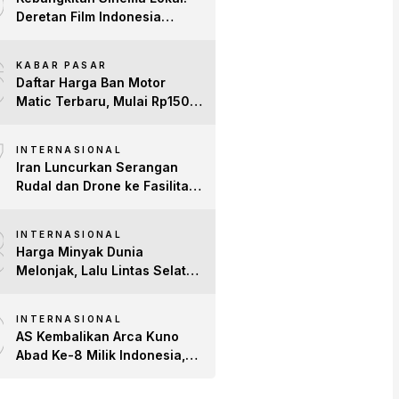
Deretan Film Indonesia
Terbaru 2026 yang Banjir
6
Bintang dan Dobrak Pasar
KABAR PASAR
Global
Daftar Harga Ban Motor
Matic Terbaru, Mulai Rp150
Ribuan!
7
INTERNASIONAL
Iran Luncurkan Serangan
Rudal dan Drone ke Fasilitas
AS di Teluk, Ancam Tutup
8
Selat Hormuz
INTERNASIONAL
Harga Minyak Dunia
Melonjak, Lalu Lintas Selat
Hormuz Anjlok 83% Imbas
9
Konflik AS-Iran
INTERNASIONAL
AS Kembalikan Arca Kuno
Abad Ke-8 Milik Indonesia,
Patung Buddha
Avalokiteshvara Tiba di