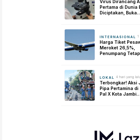
l
Virus Dirancang A
Pertama di Dunia 
Diciptakan, Buka
Harapan Pengoba
Baru Sekaligus Pi
Kekhawatiran
1
INTERNASIONAL
l
Harga Tiket Pesa
Meroket 26,5%,
Penumpang Tetap
Berburu Tiket
4 hari yang lal
LOKAL
Terbongkar! Aksi 
Pipa Pertamina di
Pal X Kota Jambi
Digerebek