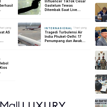
alu
lalu
I
Influencer TikTok Cesar
Berhasil
Gastelum Tewas
Ditembak Saat Live
tan
Streaming di Meksiko,
cu
Polisi Selidiki Motif
Pembunuhan
 hari yang
1 hari yang
INTERNASIONAL
alu
lalu
wat AS
Tragedi Turbulensi Air
India Phuket-Delhi: 17
Penumpang dan Awak
Kabin Dilarikan ke Rumah
Sakit
u
Jebol
 Kios