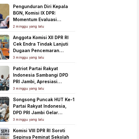
Pengunduran Diri Kepala
BGN, Komisi IX DPR:
Momentum Evaluasi
Menyeluruh Program MBG
2 minggu yang lalu
Anggota Komisi XII DPR RI
Cek Endra Tindak Lanjuti
Dugaan Pencemaran
Lingkungan PT Samudera
3 minggu yang lalu
Mahkota Mas
Patriot Partai Rakyat
Indonesia Sambangi DPD
PRI Jambi, Apresiasi
Kesiapan dan Dukung Asta
3 minggu yang lalu
Cita Presiden
Songsong Puncak HUT Ke-1
Partai Rakyat Indonesia,
DPD PRI Jambi Gelar
Perkenalan Pengurus dan
3 minggu yang lalu
Pererat Soliditas
Komisi VIII DPR RI Soroti
Sepinya Peminat Sekolah