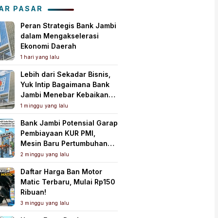
Tanah Air
AR PASAR
Peran Strategis Bank Jambi
dalam Mengakselerasi
Ekonomi Daerah
1 hari yang lalu
Lebih dari Sekadar Bisnis,
Yuk Intip Bagaimana Bank
Jambi Menebar Kebaikan
untuk Masyarakat!
1 minggu yang lalu
Bank Jambi Potensial Garap
Pembiayaan KUR PMI,
Mesin Baru Pertumbuhan
Ekonomi Daerah
2 minggu yang lalu
Daftar Harga Ban Motor
Matic Terbaru, Mulai Rp150
Ribuan!
3 minggu yang lalu