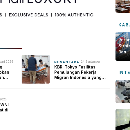
KAB
Pera
Strat
Bank
Jamb
uari 2026
24 September
NUSANTARA
dala
2025
g
KBRI Tokyo Fasilitasi
Meng
pkan
Pemulangan Pekerja
INT
Ekon
an
Migran Indonesia yang
Daer
Sakit
 2025
 WNI
at di