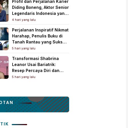
Profil dan Perjalanan Karier
Diding Boneng, Aktor Senior
Legendaris Indonesia yang
Meninggal Dunia
4 hari yang lalu
Perjalanan Inspiratif Nikmat
Harahap, Penulis Buku di
Tanah Rantau yang Sukses
Lewat Karya Best Seller
5 hari yang lalu
Transformasi Shabrina
Leanor Usai Bariatrik:
Resep Percaya Diri dan
Rahasia Body Shaping
5 hari yang lalu
Tampil Standout
OTAN
ITIK