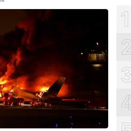
WIB
1